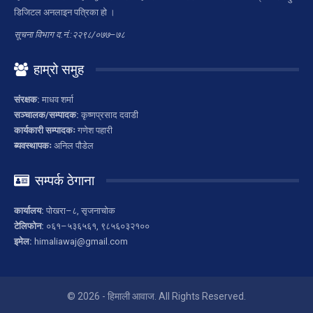
डिजिटल अनलाइन पत्रिका हो ।
सूचना विभाग द.नं.:२२९८/०७७–७८
हाम्रो समुह
संरक्षक:
माधव शर्मा
सञ्चालक/सम्पादक:
कृष्णप्रसाद दवाडी
कार्यकारी सम्पादकः
गणेश पहारी
ब्यवस्थापकः
अनिल पौडेल
सम्पर्क ठेगाना
कार्यालय:
पोखरा–८, सृजनाचोक
टेलिफोन:
०६१–५३६५६१, ९८५६०३२१००
इमेल:
himaliawaj@gmail.com
© 2026 - हिमाली आवाज. All Rights Reserved.