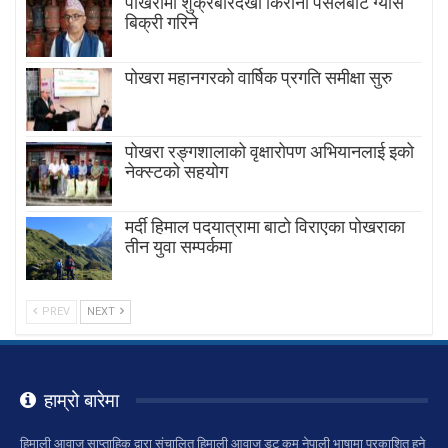
पोखरामा शुक्रबारदेखी किराना पसलबाटै ग्यास
बिक्री गरिने
पोखरा महानगरको वार्षिक प्रगति समीक्षा सुरु
पोखरा रङ्गशालाको वृक्षारोपण अभियानलाई इको
नेक्स्टको सहयोग
मर्दी हिमाल पदयात्रामा बाटाे विराएका पाेखराका
तीन युवा सम्पर्कमा
PREV
NEXT
हाम्रो बारेमा
हिमाली आवाज साप्ताहिक द्वारा संचालित हिमाली आवाज डट कम नेपाली भाषामा प्रकाशित हुने