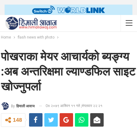
Home
flash news with photo
पोखराका मेयर आचार्यको ब्यङ्ग्य
:अब अन्तरिक्षमा ल्याण्डफिल साइट
खोज्नुपर्ला
On २०७९ आश्विन ११ गते ,मंगलवार २२:२१
By
हिमाली आवाज
148