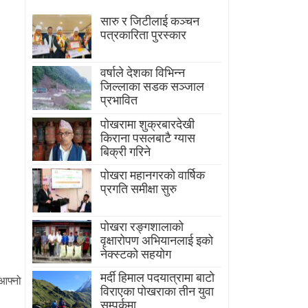
सारु र जिटीलाई कञ्चन
पत्रकारिता पुरस्कार
वर्षाले देशका विभिन्न
जिल्लाका सडक सञ्जाल
प्रभावित
पोखरामा शुक्रबारदेखी
किराना पसलबाटै ग्यास
बिक्री गरिने
पोखरा महानगरको वार्षिक
प्रगति समीक्षा सुरु
पोखरा रङ्गशालाको
वृक्षारोपण अभियानलाई इको
नेक्स्टको सहयोग
मर्दी हिमाल पदयात्रामा बाटाे
आफ्नो
विराएका पाेखराका तीन युवा
सम्पर्कमा