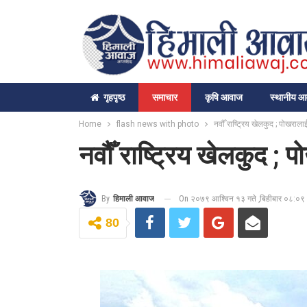
गृहपृष्‍ठ
समाचार
कृषि आवाज
स्थानीय 
Home
flash news with photo
नवौँ राष्ट्रिय खेलकुद ; पोखर
नवौँ राष्ट्रिय खेलकुद 
On २०७९ आश्विन १३ गते ,बिहीबार ०८:०९
By
हिमाली आवाज
80