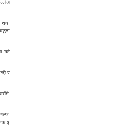
ल्लेख
त तथा
वद्धता
 गर्ने
ग्दी र
राँते,
 गल्फ,
तिक ३