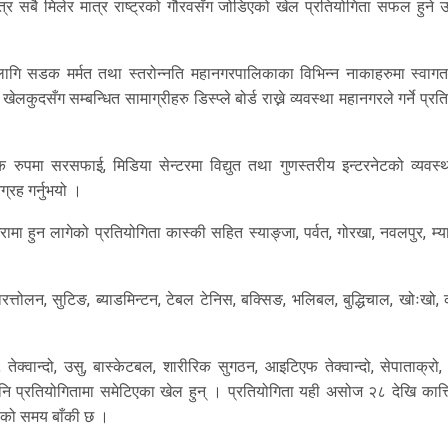
त्र सबै मिलेर मात्र राष्ट्रको गौरवसँग जोडिएको खेल प्रतियोगिता सफल हुने उ
लागि सडक मर्मत तथा स्तरोन्नति महानगरपालिकाका विभिन्न नाकाहरुमा स्वाग
ुदसँग सम्बन्धित सामाग्रीहरु डिस्प्ले बोर्ड राख्ने व्यवस्था महानगरले गर्ने प्रति
 रुपमा सरसफाई, मिडिया सेन्टरमा विद्युत तथा गुणस्तरीय इन्टरनेटको व्यवस्था
रह गर्नुभयो ।
मा हुन लागेको प्रतियोगिता कास्की सहित स्याङ्जा, पर्वत, गोरखा, नवलपुर, म्या
रत्तोलन, सुटिङ, ब्याडमिन्टन, टेबल टेनिस, बक्सिङ, भलिबल, बुद्धिचाल, खोःखो, क
स, तेक्वान्दो, उसु, बास्केटबल, शारीरिक सुगठन, आइटिएफ तेक्वान्दो, सेपाताक्रो,
 पनि प्रतियोगितामा समेटिएका खेल हुन् । प्रतियोगिता यही असोज २८ देखि कात्
ताको समय बाँकी छ ।