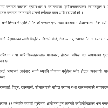
मय बनाउन सहरका मुख्यस्थल र महानगरका प्रवेशनाकाहरुमा स्वागतद्धार र प
लाई सफल बनाउन महानगरले आफ्नो तर्फबाट काम अघि बढाएको हो ।
भन्ने हिसावले प्रतियोगिताको प्रचार प्रसारका विषयमा सरोकारवाला निकायसँग
े विज्ञापनका लागि विद्युतिय डिस्प्ले बोर्ड, रोड व्यानर, स्वागत गेट लगायतबाट 
प्रशिक्षक तथा अफिसियलहरुलाई यातायात, होटल, सपिङ मल लगायतमा छु
ाएको छ ।
ैले आआफ्नो ठाउँबाट सानो भएपनि योगदान गर्नुहोस् भनेर होटल व्यवसायी, या
नुभयो ।
सफाई, विद्युत, खानेपानी, शौचालयको उचित प्रवन्ध तथा खेलस्थलको सजावटम
ुङले ३९ वर्षपछि गण्डकी प्रदेशमा आयोजना हुन लागेको प्रतियोगिताका भव्य बनाउन