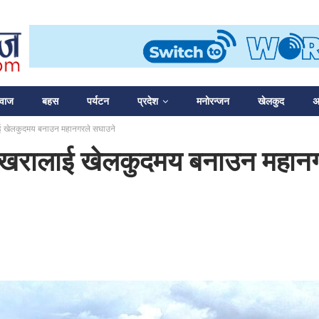
आवाज
बहस
पर्यटन
प्रदेश
मनोरन्जन
खेलकुद
अन
ालाई खेलकुदमय बनाउन महानगरले सघाउने
; पोखरालाई खेलकुदमय बनाउन महान