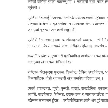
सबैको दायित्व रहेको बताउनुभयो । सरकारी तथा नीजि क्षे
गर्नुभयो ।
प्रतियोगितालाई मध्यनजर गरी खेलस्थलहरुसम्म पहुँचका 
सहरका विभिन्न यात्रु प्रतिक्षालय लगायत अन्य स्थानहरुमा खेलक
जनाएको गुरुङले जानकारी निदुभयो ।
प्रतियोगिता स्थलहरुमा डस्टविनहरुको व्यवस्था गरी दैनिक
लगायतका विषयमा सहजीकरण गरिदिन उहाँले महानगरसँग आग्
गण्डकी प्रदेश र मुख्य गरी प्रतियोगिता आयोजनास्थल पोखरा
बाग्लुङमा खेलस्थल तोकिएको छ ।
राष्ट्रिय खेलकुदमा फुटबल, क्रिकेट, टेनिस, एथलेक्टिस, भा
जिम्न्याष्टिक, पौडी र कबड्डी खेल समावेश गरिएका छन् ।
त्यस्तै हयाण्डबल, जुडो, कुस्ती, कराते, सफ्टटेनिस, स्क्वा
आर्चरी, साइक्लिङ, फेन्सिङ, ट्रायथलन र प्याराग्लाइडिङ
गतेसम्म सञ्चालन हुँदैछ । प्रतियोगिताका लागि अब दुई सा