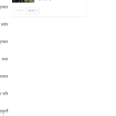
्रचार
PREV
NEXT
 बसेर
प्रचार
ट तथा
तायात
ा पनि
ुपर्ने