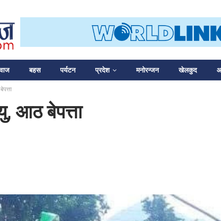
आवाज
बहस
पर्यटन
प्रदेश
मनोरन्जन
खेलकुद
अन
ेपत्ता
ु, आठ बेपत्ता