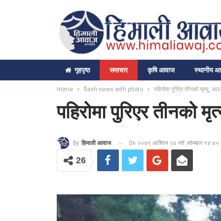
गृहपृष्‍ठ
समाचार
कृषि आवाज
स्थानीय 
Home
flash news with photo
पहिरोमा पुरिएर तीनको मृत्यु, आठ ब
पहिरोमा पुरिएर तीनको मृत्य
On २०७९ आश्विन २४ गते ,सोमबार १४:४५
By
हिमाली आवाज
26