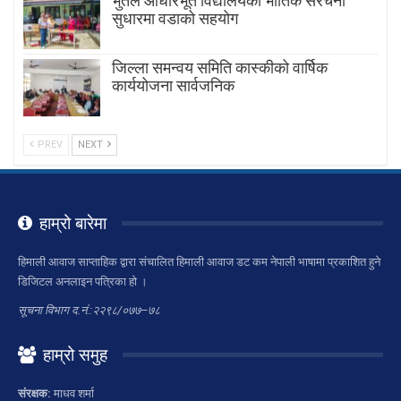
भुर्तेल आधारभूत विद्यालयको भौतिक संरचना
सुधारमा वडाको सहयोग
जिल्ला समन्वय समिति कास्कीको वार्षिक
कार्ययोजना सार्वजनिक
PREV
NEXT
हाम्रो बारेमा
हिमाली आवाज साप्ताहिक द्वारा संचालित हिमाली आवाज डट कम नेपाली भाषामा प्रकाशित हुने
डिजिटल अनलाइन पत्रिका हो ।
सूचना विभाग द.नं.:२२९८/०७७–७८
हाम्रो समुह
संरक्षक:
माधव शर्मा