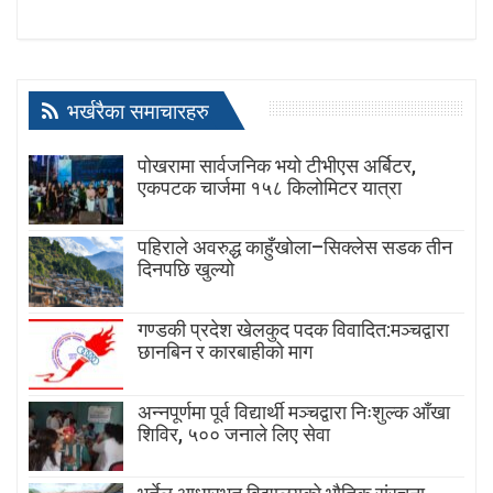
भर्खरैका समाचारहरु
पोखरामा सार्वजनिक भयो टीभीएस अर्बिटर,
एकपटक चार्जमा १५८ किलोमिटर यात्रा
पहिराले अवरुद्ध काहुँखोला–सिक्लेस सडक तीन
दिनपछि खुल्यो
गण्डकी प्रदेश खेलकुद पदक विवादित:मञ्चद्वारा
छानबिन र कारबाहीको माग
अन्नपूर्णमा पूर्व विद्यार्थी मञ्चद्वारा निःशुल्क आँखा
शिविर, ५०० जनाले लिए सेवा