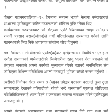
गठबन्धनले उमेद्वारहरुको परिचय तथा संयुक्त कार्यकर्ता भेला सम्पन्न गरेको छ
।
पोखरा महानगरपालिका–२५ हेमजामा सम्पन्न भएको भेलामा उमेद्वारहरुले
आआफ्ना प्रतिबद्धता सहित गठबन्धनको औचित्य पुष्टि गरेका थिए ।
कार्यक्रममा गठबन्धनबाट सो क्षेत्रका प्रतिनिधिसभाका साझा उम्मेदवार
रामजी प्रसाद बराल(जीवन)ले नयाँ परिवर्तनलाई सस्थागत गर्नको लागि
गठबन्धनको जित निकै आवश्यक रहेकोमा जोड दिनुभयो ।
गत निर्वाचनमा सो क्षेत्रको प्रदेश(क)बाट प्रदेशसभामा निर्वाचित भएर हाल
प्रदेश सरकारको अर्थमन्त्रीको जिम्मेवारीमा रहनु भएका नेता बरालले सो
क्षेत्रका जनताले आफ्नो कार्यको मुल्याकन गरेको बताउदै जनजिबिका संग
जोडिएका बिभिन्न गतिबिधिमा आफ्नो महत्वपुर्ण भूमिका रहेको स्मरण गर्नुभयो ।
त्यसैगरी निर्वाचन क्षेत्र नम्वर ३ (ख)का उमेद्वार प्रकाश बरालले ठुला ठुला
सपनामात्रै देखाउने परिपाटीको रहेको भन्दै जनतासगँ प्रत्यक्ष जोडिएका
गवितिविधिहरुलाई ध्यान दिइने र जनताका समस्या समाधान गरिने प्रतिवद्धता
जनाउनुभयो ।
आफ्नो क्षेत्रको आवश्यकता तथा महत्वलाई ध्यान दिदै युवा तथा सबै