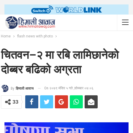
Home
flash news with photo
चितवन–२ मा रबि लामिछानेको
दोब्बर बढिको अग्रता
On २०७९ मंसिर ५ गते ,सोमबार ०७:०६
By
हिमाली आवाज
33