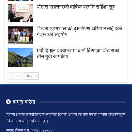
पोखरा महानगरको वार्षिक प्रगति समीक्षा सुरु
पोखरा रङ्गशालाको वृक्षारोपण अभियानलाई इको
नेक्स्टको सहयोग
मर्दी हिमाल पदयात्रामा बाटाे विराएका पाेखराका
तीन युवा सम्पर्कमा
PREV
NEXT
हाम्रो बारेमा
हिमाली आवाज साप्ताहिक द्वारा संचालित हिमाली आवाज डट कम नेपाली भाषामा प्रकाशित हुने
डिजिटल अनलाइन पत्रिका हो ।
सूचना विभाग द.नं.:२२९८/०७७–७८