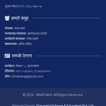
सूचना विभाग द.नं.:२२९८/०७७–७८
हाम्रो समुह
संरक्षक:
माधव शर्मा
सञ्चालक/सम्पादक:
कृष्णप्रसाद दवाडी
कार्यकारी सम्पादकः
गणेश पहारी
ब्यवस्थापकः
अनिल पौडेल
सम्पर्क ठेगाना
कार्यालय:
पोखरा–८, सृजनाचोक
टेलिफोन:
०६१–५३६५६१, ९८५६०३२१००
इमेल:
himaliawaj@gmail.com
© 2026 - हिमाली आवाज. All Rights Reserved.
Website Design:
Star nepal Infosys & Education Pvt. Ltd.