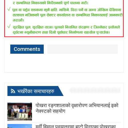
Comments
भर्खरैका समाचारहरु
पोखरा रङ्गशालाको वृक्षारोपण अभियानलाई इको
नेक्स्टको सहयोग
मर्दी हिमाल पदयात्रामा बाटाे विराएका पाेखराका