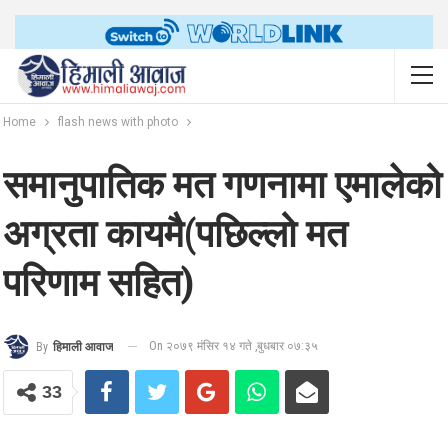
Home
flash news with photo
समानुपातिक मत गणनामा एमालेको
अग्रता कायमै(पछिल्लो मत
परिणाम सहित)
On २०७९ मंसिर १४ गते ,बुधबार ०७:३५
By
हिमाली आवाज
33