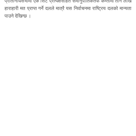
प्रतिनिधिसभामा एक सिट प्रत्यक्षसहित समानुपातिकतर्फ कम्तीमा तीन लाख
हाराहारी मत प्राप्त गर्ने दलले मात्रै यस निर्वाचनमा राष्ट्रिय दलको मान्यता
पाउने देखिन्छ ।