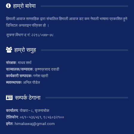
हाम्रो बारेमा
हिमाली आवाज साप्ताहिक द्वारा संचालित हिमाली आवाज डट कम नेपाली भाषामा प्रकाशित हुने
डिजिटल अनलाइन पत्रिका हो ।
सूचना विभाग द.नं.:२२९८/०७७–७८
हाम्रो समुह
संरक्षक:
माधव शर्मा
सञ्चालक/सम्पादक:
कृष्णप्रसाद दवाडी
कार्यकारी सम्पादकः
गणेश पहारी
ब्यवस्थापकः
अनिल पौडेल
सम्पर्क ठेगाना
कार्यालय:
पोखरा–८, सृजनाचोक
टेलिफोन:
०६१–५३६५६१, ९८५६०३२१००
इमेल:
himaliawaj@gmail.com