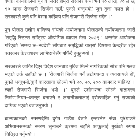
वर्षको कार्यकालमा चुनाव जितेर हाम्रो सरकार बन्यो भने १० लाख, २० लाख,
१५ लाख रोजगारी सिर्जना गर्छौं,’ पुनले भन्नुभयो,‘ जुन कुरा गलत हो ।
सरकारले कुनै पनि देशमा कहिल्यै पनि रोजगारी सिर्जना गर्दैन ।’
पुन पोखरा उद्योग वाणिज्य संघको आयोजनामा पोखराको नयाँबजारमा जारी
‘समृद्धि स्टिल्स राष्ट्रिय औद्योगिक व्यापार मेला २०७९ ’ अन्तर्गत आयोजना
गरिएको ‘सम्भव छ–स्वदेशी सीपबाट समृद्धिको यात्रा’ विषयमा केन्द्रीत रहेर
पत्रकार केशवशरण लामिछानेसँग गफिँदै हुनुहुन्थ्यो ।
सरकारले जागिर दिएर विदेश जानबाट मुक्ति मिल्ने नागरिकको सोच पनि गलत
भएको तर्क उहाँको छ । ‘रोजगारी सिर्जना गर्ने उद्योगधन्दा र व्यवसायले हो’,
पुनले भन्नुभयो,‘कुनै कारखाना खोल्यो भने २०, ५०, २०० कामदार चाहिन्छ ।
त्यहाँ रोजगारीे सिर्जना भयो ।’ पुनले उद्योगधन्दा खोल्ने वातावरण
निर्माण,नियम–कानून बनाउने र लगानीकर्तालाई प्रोत्साहित गर्नु राज्यको
दायित्व भएको बताउनुभयो ।
बाल्यकालको स्मरणदेखि दुर्गम गाउँमा बेतारे इन्टरनेट सेवा पु¥याउने
अभियानसम्मको स्मरण सुनाउने क्रममा उहाँले आफूलाई मुर्खको रुपमा
चित्रित गर्नुभयो ।