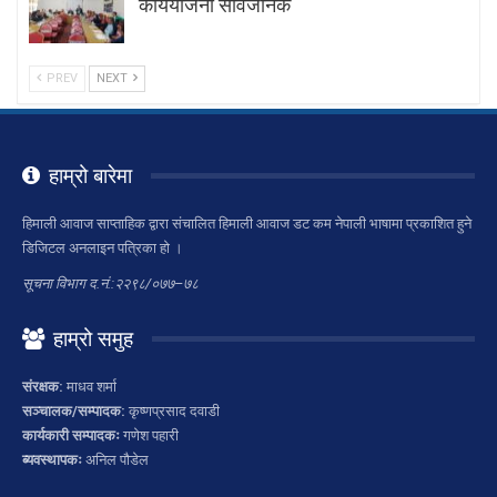
कार्ययोजना सार्वजनिक
PREV
NEXT
हाम्रो बारेमा
हिमाली आवाज साप्ताहिक द्वारा संचालित हिमाली आवाज डट कम नेपाली भाषामा प्रकाशित हुने
डिजिटल अनलाइन पत्रिका हो ।
सूचना विभाग द.नं.:२२९८/०७७–७८
हाम्रो समुह
संरक्षक:
माधव शर्मा
सञ्चालक/सम्पादक:
कृष्णप्रसाद दवाडी
कार्यकारी सम्पादकः
गणेश पहारी
ब्यवस्थापकः
अनिल पौडेल