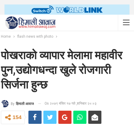
Home
flash news with photo
पोखराको व्यापार मेलामा महावीर
पुन,उद्योगधन्दा खुले रोजगारी
सिर्जना हुन्छ
On २०७९ मंसिर १७ गते ,शनिबार २०:०३
By
हिमाली आवाज
154