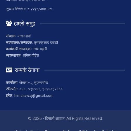
सूचना विभाग द.नं.:२२९८/०७७–७८
हाम्रो समुह
संरक्षक:
माधव शर्मा
सञ्चालक/सम्पादक:
कृष्णप्रसाद दवाडी
कार्यकारी सम्पादकः
गणेश पहारी
ब्यवस्थापकः
अनिल पौडेल
सम्पर्क ठेगाना
कार्यालय:
पोखरा–८, सृजनाचोक
टेलिफोन:
०६१–५३६५६१, ९८५६०३२१००
इमेल:
himaliawaj@gmail.com
© 2026 - हिमाली आवाज. All Rights Reserved.