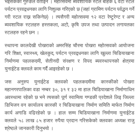
भइसकेको गुरुङले वताइन । महोत्सवमा ब्यवशायिक स्टल बाहेक ६ वटा स्टल
पर्यटन प्रवद्र्धनका लागि निशुल्क गरिएको छ (जहां ग्रामिण पर्यटन पर्वद्धन गर्ने
गरी स्टल राख्न सकिनेछ) । त्यसैगरी महोत्सवमा १२ वटा रेष्टुरेण्ट र अन्य
ब्यवशायिक स्टलहरु हस्तकला, अटो, कृषि उपज तथा उत्पादन लगायतका
स्टलहरु रहने छन ।
स्थापना कालदेखी पोखराको अमरसिंह चौरमा पोखरा महोत्सवको आयोजना
गरि शिक्षा, स्वास्थ्य, खेलकुद, पर्यटन प्रवद्र्धनका लागि खुल्ला चिडियाखाना
निर्माणमा पहलकदमी, सेतीनदी संरक्षण र विपद ब्यवस्थापनको क्षेत्रमा
युनाईटेड क्लवले काम गर्दै आइरहेको छ ।
जस अनुरुप युनाईटेड क्लवको पहलकदमीमा कास्कीको पोखरा
महानगरपालिका वडा नम्बर ३०, ३१ र ३२ मा हाल चिडियाखाना निर्माणाधिन
अवस्थामा रहेको छ भने त्यसको पूर्ण स्वामित्व गण्डकी प्रदेशले लिइ जिल्ला
डिभिजन वन कार्यालय कास्की र चिडियाखाना निर्माण समिति मार्फत निर्माण
कार्य अगाडि वढिरहेको छ । हाल सम्म चिडियाखाना निर्माणमा युनाईटेड
क्लवले ५८ लाख ८५ हजार रुपैया प्रदान गरिसकेको क्लवका अध्यक्ष राजु
श्रेष्ठले जानकारी दिनुभयो ।