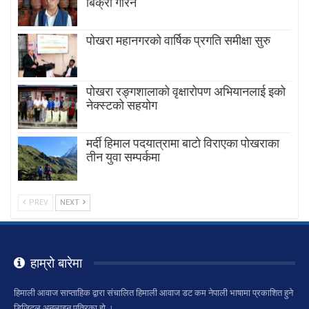
बिक्री गरिने
पोखरा महानगरको वार्षिक प्रगति समीक्षा सुरु
पोखरा रङ्गशालाको वृक्षारोपण अभियानलाई इको
नेक्स्टको सहयोग
मर्दी हिमाल पदयात्रामा बाटाे विराएका पाेखराका
तीन युवा सम्पर्कमा
PREV
NEXT
हाम्रो बारेमा
हिमाली आवाज साप्ताहिक द्वारा संचालित हिमाली आवाज डट कम नेपाली भाषामा प्रकाशित हुने
डिजिटल अनलाइन पत्रिका हो ।