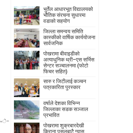
भुर्तेल आधारभूत विद्यालयको
भौतिक संरचना सुधारमा
वडाको सहयोग
जिल्ला समन्वय समिति
कास्कीको वार्षिक कार्ययोजना
सार्वजनिक
पोखरामा बीवाइडीको
अत्याधुनिक थ्री–एस सर्भिस
सेन्टर सञ्चालनमा (फोटो
फिचर सहित)
सारु र जिटीलाई कञ्चन
पत्रकारिता पुरस्कार
वर्षाले देशका विभिन्न
जिल्लाका सडक सञ्जाल
प्रभावित
छ्«े–
पोखरामा शुक्रबारदेखी
किराना पसलबाटै ग्यास