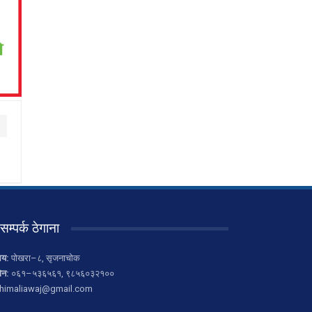
सम्पर्क ठेगाना
लय:
पोखरा–८, सृजनाचोक
ोन:
०६१–५३६५६१, ९८५६०३२१००
himaliawaj@gmail.com