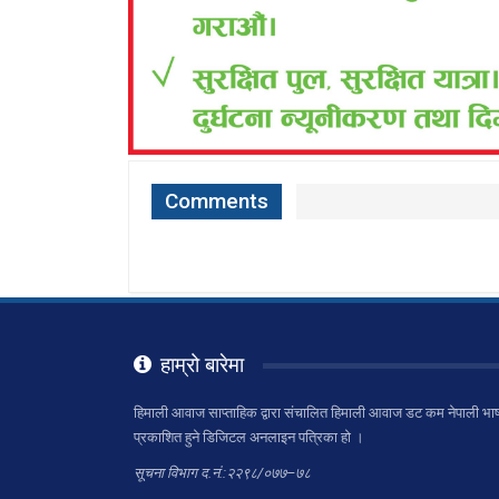
Comments
हाम्रो बारेमा
हिमाली आवाज साप्ताहिक द्वारा संचालित हिमाली आवाज डट कम नेपाली भाष
प्रकाशित हुने डिजिटल अनलाइन पत्रिका हो ।
सूचना विभाग द.नं.:२२९८/०७७–७८