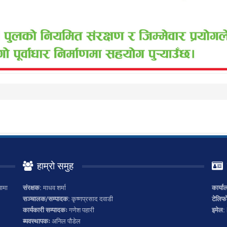
हाम्रो समुह
ामा
संरक्षक:
माधव शर्मा
कार्या
सञ्चालक/सम्पादक:
कृष्णप्रसाद दवाडी
टेलिफ
कार्यकारी सम्पादकः
गणेश पहारी
इमेल:
ब्यवस्थापकः
अनिल पौडेल