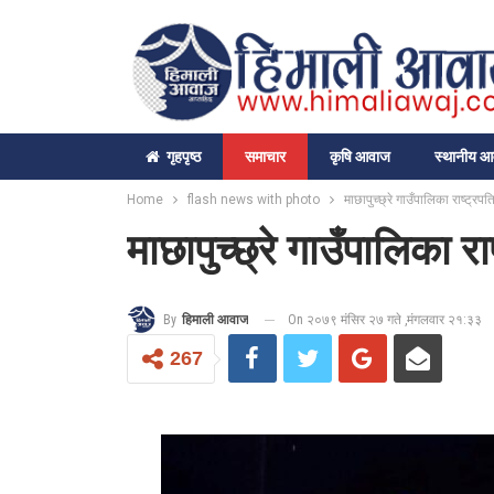
गृहपृष्‍ठ
समाचार
कृषि आवाज
स्थानीय 
Home
flash news with photo
माछापुच्छ्रे गाउँपालिका राष्ट्रप
माछापुच्छ्रे गाउँपालिका र
On २०७९ मंसिर २७ गते ,मंगलवार २१:३३
By
हिमाली आवाज
267