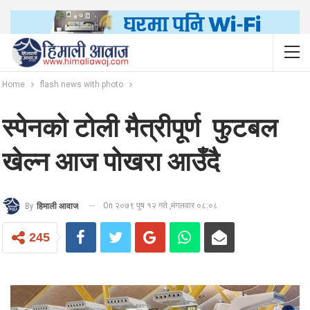
Home
flash news with photo
स्पेनको टोली मैत्रीपूर्ण फुटबल
खेल्न आज पोखरा आउँदै
On २०७९ पुष १२ गते ,मंगलवार ०८:०८
By
हिमाली आवाज
245