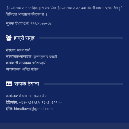
हिमाली आवाज साप्ताहिक द्वारा संचालित हिमाली आवाज डट कम नेपाली भाषामा प्रकाशित हुने
डिजिटल अनलाइन पत्रिका हो ।
सूचना विभाग द.नं.:२२९८/०७७–७८
हाम्रो समुह
संरक्षक:
माधव शर्मा
सञ्चालक/सम्पादक:
कृष्णप्रसाद दवाडी
कार्यकारी सम्पादकः
गणेश पहारी
ब्यवस्थापकः
अनिल पौडेल
सम्पर्क ठेगाना
कार्यालय:
पोखरा–८, सृजनाचोक
टेलिफोन:
०६१–५३६५६१, ९८५६०३२१००
इमेल:
himaliawaj@gmail.com