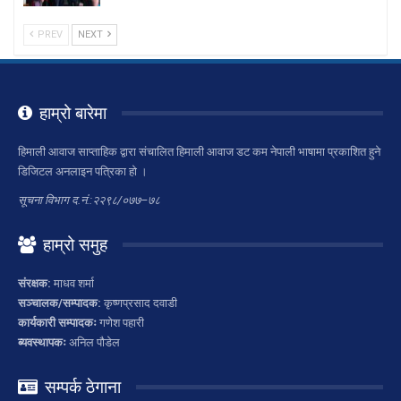
PREV
NEXT
हाम्रो बारेमा
हिमाली आवाज साप्ताहिक द्वारा संचालित हिमाली आवाज डट कम नेपाली भाषामा प्रकाशित हुने
डिजिटल अनलाइन पत्रिका हो ।
सूचना विभाग द.नं.:२२९८/०७७–७८
हाम्रो समुह
संरक्षक:
माधव शर्मा
सञ्चालक/सम्पादक:
कृष्णप्रसाद दवाडी
कार्यकारी सम्पादकः
गणेश पहारी
ब्यवस्थापकः
अनिल पौडेल
सम्पर्क ठेगाना