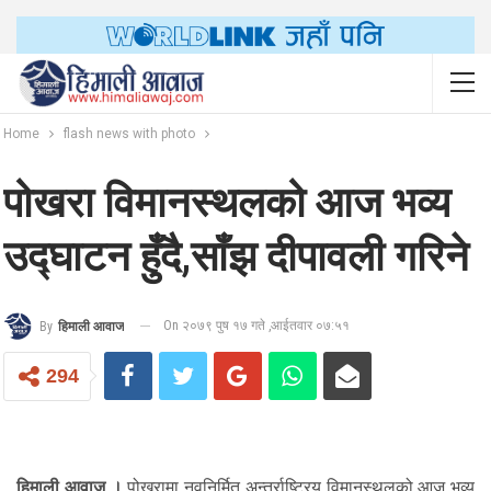
Home
flash news with photo
पोखरा विमानस्थलको आज भव्य
उद्घाटन हुँदै,साँझ दीपावली गरिने
On २०७९ पुष १७ गते ,आईतवार ०७:५१
By
हिमाली आवाज
294
हिमाली आवाज ।
पोखरामा नवनिर्मित अन्तर्राष्ट्रिय विमानस्थलको आज भव्य