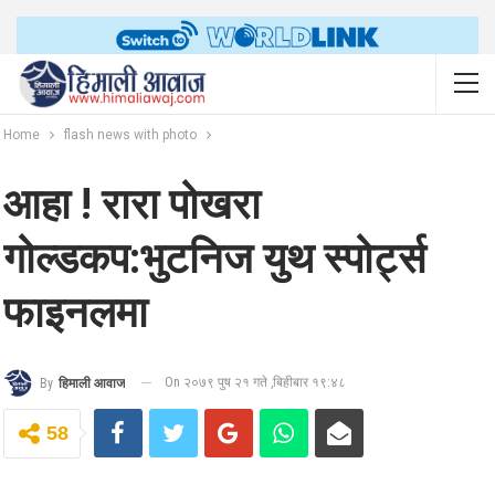
Home
flash news with photo
आहा ! रारा पोखरा
गोल्डकप:भुटनिज युथ स्पोर्ट्स
फाइनलमा
On २०७९ पुष २१ गते ,बिहीबार १९:४८
By
हिमाली आवाज
58