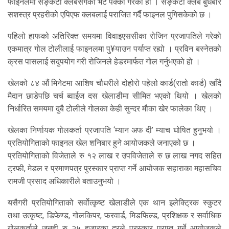
फाइनलमा सङ्कटा क्लबसँगको भेट पक्का गरेको हो । सङ्कटा क्लब बुधबार
सशस्त्र प्रहरीको एपिएफ क्लबलाई पराजित गर्दै फाइनल पुगिसकेको छ ।
पहिलो हाफको अतिरिक्त समयमा विवाइएससीका रोजिन प्रजापतिले गरेको
एकमात्र गोल टोलीलाई फाइनलमा पु¥याउन पर्याप्त रह्यो । प्रविन बस्नेतको
क्रस पासलाई सदुपयोग गरी रोजिनले हेडरमार्फत गोल गर्नुभएको हो ।
खेलको ८४ औं मिनेटमा आशिष चौधरीले दोहोरो पहेलो कार्ड(रातो कार्ड) खाँदै
मैदान छाडेपछि चर्च ब्वाईज दस खेलाडीमा सीमित भएको थियो । खेलको
निर्धारित समयमा दुबै टोलीले गोलका केही सुन्दर मौका खेर फालेका थिए ।
खेलका निर्णायक गोलकर्ता प्रजापति ‘म्यान अफ दी’ म्याच घोषित हुनुभयो ।
प्रतियोगिताको फाइनल खेल शनिबार हुने आयोजकले जनाएको छ ।
प्रतियोगिताको विजेताले रु १२ लाख र उपविजेताले रु छ लाख नगद सहित
ट्रफी, मेडल र प्रमाणपत्र पुरस्कार प्राप्त गर्ने आयोजक सहाराका महासचिव
रामजी प्रसाद अधिकारीले बताउनुभयो ।
यसैगरी प्रतियोगिताको सर्वोत्कृष्ट खेलाडीले एक थान इलेक्ट्रिक स्कुटर
तथा उत्कृष्ट, डिफेण्ड, गोलकिपर, फरवार्ड, मिडफिल्ड, प्रशिक्षक र सर्वाधिक
गोलकर्ताले जनही रु २५ हजारका दरले पुरस्कार प्राप्त गर्ने आयोजकले