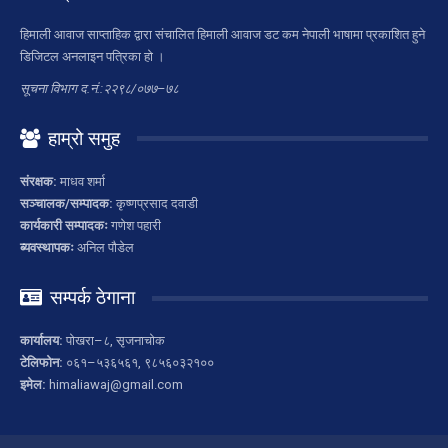
हिमाली आवाज साप्ताहिक द्वारा संचालित हिमाली आवाज डट कम नेपाली भाषामा प्रकाशित हुने
डिजिटल अनलाइन पत्रिका हो ।
सूचना विभाग द.नं.:२२९८/०७७–७८
हाम्रो समुह
संरक्षक:
माधव शर्मा
सञ्चालक/सम्पादक:
कृष्णप्रसाद दवाडी
कार्यकारी सम्पादकः
गणेश पहारी
ब्यवस्थापकः
अनिल पौडेल
सम्पर्क ठेगाना
कार्यालय:
पोखरा–८, सृजनाचोक
टेलिफोन:
०६१–५३६५६१, ९८५६०३२१००
इमेल:
himaliawaj@gmail.com