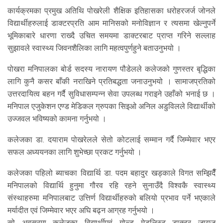
कार्यक्रमका प्रमुख अतिथि पोखरेली शैक्षिक इतिहासका धरोहरजर्ज जोनले
विद्यार्थीहरुलाई डाक्टरप्रति आम मानिसको मनोविज्ञान र त्यसमा खेल्नुपर्ने
भूमिकाबारे धारणा राख्दै उचित समयमा डाक्टरबाट प्राप्त गरिने सल्लाह
सुझावले स्वास्थ्य जिवनशैलिका लागि महत्वपुर्णहुने बताउनुभयो ।
पोखरा मनिपालका बोर्ड सदस्य नारायण पौडेलले कलेजको गुणस्तर बृद्धिका
लागि कुनै कसर बाँकी नराखिने प्रतिबद्धता जनाउनुभयो । सामाजप्रतिको
उत्तरदायित्व बहन गर्दै सुविधासम्पन्न सेवा उपलब्ध गराइने उहाँको भनाई छ ।
मनिपाल एजुकेशन एण्ड मेडिकल ग्रुपका सिइओ अनिल अडुविलले विद्यार्थीको
उज्जवल भविष्यको कामना गर्नुभयो ।
कलेजका डा. दयाराम पोखरेलले सेतो कोटलाई सम्मान गर्दै जिम्मेवार भएर
सफल अध्ययनका लागि शुभेच्छा प्रकट गर्नुभयो ।
कलेजका पहिलो ब्याचका विद्यार्थि डा. पदम बहादुर खड्काले विगत सम्झिदैँ
मनिपालको विद्यार्थि हुनुमा गौरव रहि रहने सुनाउँदै विश्वकै स्वास्थ्य
संस्थाहरुमा मनिपालबाट उत्तिर्ण विद्यार्थीहरुको बलियो प्रभाव पर्ने भएकाले
मर्यादीत एवं जिम्मेवार भएर अघि बढ्न आग्रह गर्नुभयो ।
सो अवसरमा कलेजका विद्यार्थीएवं गोल्ड मेडलिस्ट डाक्टर जायज