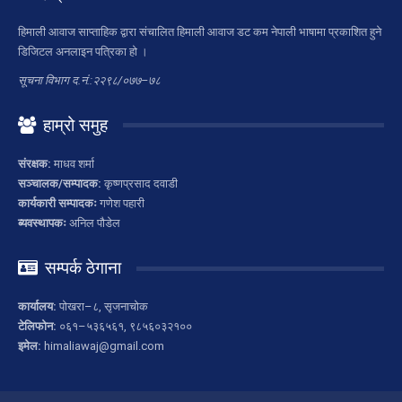
हिमाली आवाज साप्ताहिक द्वारा संचालित हिमाली आवाज डट कम नेपाली भाषामा प्रकाशित हुने
डिजिटल अनलाइन पत्रिका हो ।
सूचना विभाग द.नं.:२२९८/०७७–७८
हाम्रो समुह
संरक्षक:
माधव शर्मा
सञ्चालक/सम्पादक:
कृष्णप्रसाद दवाडी
कार्यकारी सम्पादकः
गणेश पहारी
ब्यवस्थापकः
अनिल पौडेल
सम्पर्क ठेगाना
कार्यालय:
पोखरा–८, सृजनाचोक
टेलिफोन:
०६१–५३६५६१, ९८५६०३२१००
इमेल:
himaliawaj@gmail.com