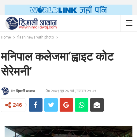
Home
flash news with photo
मनिपाल कलेजमा‘ह्वाइट कोट
सेरेमनी’
On २०७९ पुष २६ गते ,मंगलवार २१:२१
By
हिमाली आवाज
246