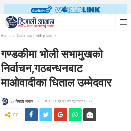
Home
flash news with photo
गण्डकीमा भोली सभामुखको
निर्वाचन,गठबन्धनबाट
माओवादीका धिताल उम्मेदवार
On २०७९ पुष २९ गते ,शुक्रबार २०:४४
By
हिमाली आवाज
77