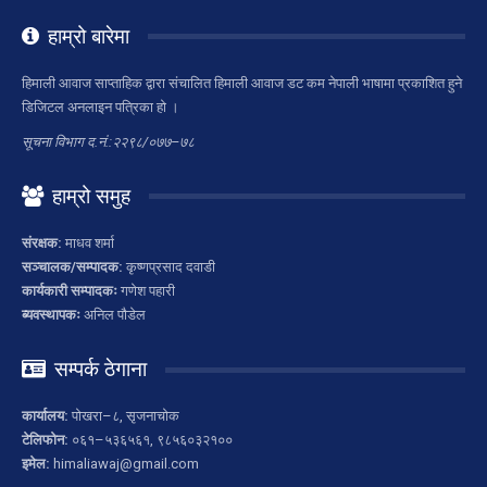
हाम्रो बारेमा
हिमाली आवाज साप्ताहिक द्वारा संचालित हिमाली आवाज डट कम नेपाली भाषामा प्रकाशित हुने
डिजिटल अनलाइन पत्रिका हो ।
सूचना विभाग द.नं.:२२९८/०७७–७८
हाम्रो समुह
संरक्षक:
माधव शर्मा
सञ्चालक/सम्पादक:
कृष्णप्रसाद दवाडी
कार्यकारी सम्पादकः
गणेश पहारी
ब्यवस्थापकः
अनिल पौडेल
सम्पर्क ठेगाना
कार्यालय:
पोखरा–८, सृजनाचोक
टेलिफोन:
०६१–५३६५६१, ९८५६०३२१००
इमेल:
himaliawaj@gmail.com