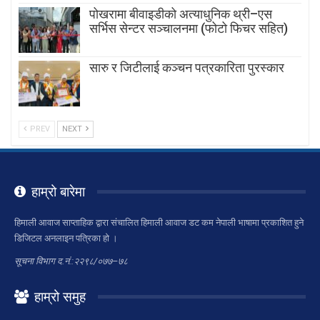
पोखरामा बीवाइडीको अत्याधुनिक थ्री–एस
सर्भिस सेन्टर सञ्चालनमा (फोटो फिचर सहित)
सारु र जिटीलाई कञ्चन पत्रकारिता पुरस्कार
PREV
NEXT
हाम्रो बारेमा
हिमाली आवाज साप्ताहिक द्वारा संचालित हिमाली आवाज डट कम नेपाली भाषामा प्रकाशित हुने
डिजिटल अनलाइन पत्रिका हो ।
सूचना विभाग द.नं.:२२९८/०७७–७८
हाम्रो समुह