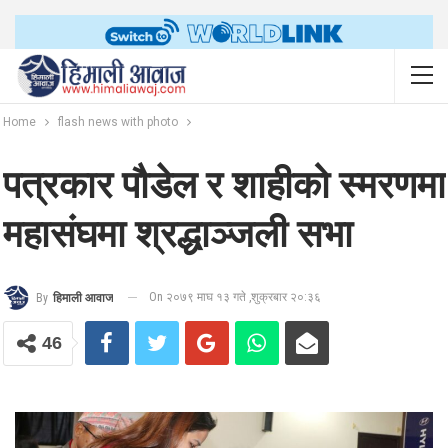
Home
flash news with photo
पत्रकार पौडेल र शाहीको स्मरणमा
महासंघमा श्रद्धाञ्जली सभा
On २०७९ माघ १३ गते ,शुक्रबार २०:३६
By
हिमाली आवाज
46