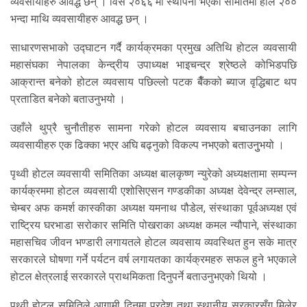
व्यवसायीहरु आवद्ध छन् । विसं २०६६ मा स्थापना भएको समितिमा हाल २००
भन्दा माथि व्यवसायीहरु आवद्ध छन् ।
साधारणसभाको उद्घाटन गर्दै कार्यक्रमका प्रमुख अतिथि होटल व्यवसायी
महासंघका नेपालका केन्द्रीय उपाध्यक्ष भाइचन्द्र श्रेष्ठले कोभिडपछि
आक्रान्त बनेको होटल व्यवसाय पछिल्लो पटक बैँकको ब्याज वृद्धिबाट थप
प्रताडित बनेको बताउनुभयो ।
उहाँले थुप्रै चुनौतीहरु सामना गरेको होटल व्यवसाय बचाउनका लागि
व्यवसायीहरु एक ढिक्का भएर अघि बढ्नुको विकल्प नभएको बताउनुुभयो ।
पृथ्वी होटल व्यवसायी समितिका अध्यक्ष बालकृष्ण न्युरेको अध्यक्षतामा सम्पन्न
कार्यक्रममा होटल व्यवसायी एशोसिएसन गण्डकीका अध्यक्ष देवेन्द्र लम्साल,
चेम्बर अफ कमर्श कास्कीका अध्यक्ष यमनाथ पौडेल, संस्थाका पूर्वअध्यक्ष एवं
राष्ट्रिय घरभाडा सरोकार समिति पोखराका अध्यक्ष कमल न्यौपाने, संस्थाका
महासचिव जीवन भण्डारी लगायतले होटल व्यवसाय व्यवस्थित हुन सके मात्र
सरकारले घोषणा गर्ने पर्यटन वर्ष लगायतका कार्यक्रमहरु सफल हुने भएकाले
होटल क्षेत्रलाई सरकारले प्राथमिकता दिनुपर्ने बताउनुभएको थियो ।
पृथ्वी होटल समितिले आगामी दिनमा प्रदेश तथा स्थानीय सरकारसँग मिलेर