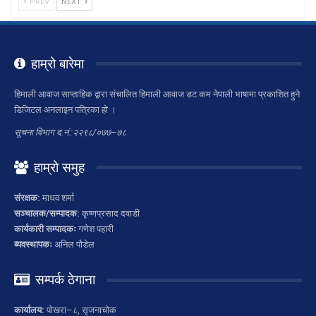
PREV
NEXT
हाम्रो बारेमा
हिमाली आवाज साप्ताहिक द्वारा संचालित हिमाली आवाज डट कम नेपाली भाषामा प्रकाशित हुने
डिजिटल अनलाइन पत्रिका हो ।
सूचना विभाग द.नं.:२२९८/०७७–७८
हाम्रो समुह
संरक्षक:
माधव शर्मा
सञ्चालक/सम्पादक:
कृष्णप्रसाद दवाडी
कार्यकारी सम्पादकः
गणेश पहारी
ब्यवस्थापकः
अनिल पौडेल
सम्पर्क ठेगाना
कार्यालय:
पोखरा–८, सृजनाचोक