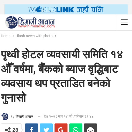
Home
flash news with photo
पृथ्वी होटल व्यवसायी समिति १४
औँ वर्षमा, बैँकको ब्याज वृद्धिबाट
व्यवसाय थप प्रताडित बनेको
गुनासो
On २०७९ माघ १४ गते ,शनिबार २१:४४
By
हिमाली आवाज
28