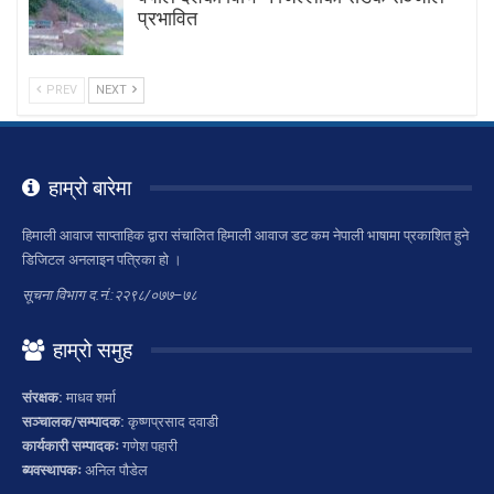
प्रभावित
PREV
NEXT
हाम्रो बारेमा
हिमाली आवाज साप्ताहिक द्वारा संचालित हिमाली आवाज डट कम नेपाली भाषामा प्रकाशित हुने
डिजिटल अनलाइन पत्रिका हो ।
सूचना विभाग द.नं.:२२९८/०७७–७८
हाम्रो समुह
संरक्षक:
माधव शर्मा
सञ्चालक/सम्पादक:
कृष्णप्रसाद दवाडी
कार्यकारी सम्पादकः
गणेश पहारी
ब्यवस्थापकः
अनिल पौडेल