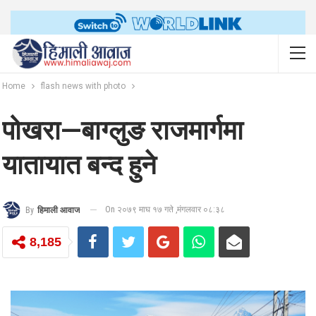
Home
flash news with photo
पोखरा—बाग्लुङ राजमार्गमा
यातायात बन्द हुने
On २०७९ माघ १७ गते ,मंगलवार ०८:३८
By
हिमाली आवाज
8,185