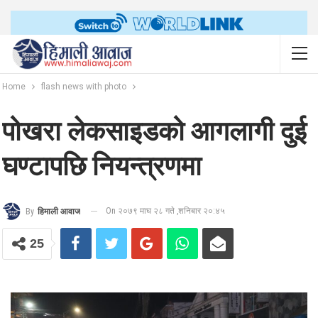
Home
flash news with photo
पोखरा लेकसाइडको आगलागी दुई
घण्टापछि नियन्त्रणमा
On २०७९ माघ २८ गते ,शनिबार २०:४५
By
हिमाली आवाज
25