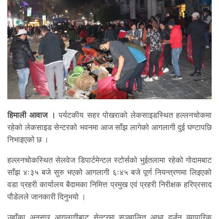
हिमाली आवाज ।
पर्यटकीय सहर पोखराको लेकसाइडस्थित हल्लनचोकमा
रहेको लेकसाइड सेन्टरको भवनमा आज साँझ लागेको आगलागी दुई घण्टापछि
निभाइएको छ ।
हल्लनचोकस्थित सेलवेज डिपार्टमेन्टल स्टोर्सको भुईतलामा रहेको गोदामबाट
साँझ ४ः३५ बजे सुरु भएको आगलागी ६ः४५ बजे पूर्ण नियन्त्रणमा लिइएको
वडा प्रहरी कार्यालय बैदामका निमित्त प्रमुख एवं प्रहरी निरीक्षक हरिप्रसाद
पौडेलले जानकारी दिनुभयो ।
उहाँका अनुसार आगलागीबाट सेन्टरमा सञ्चालित आधा दर्जन व्यापारिक