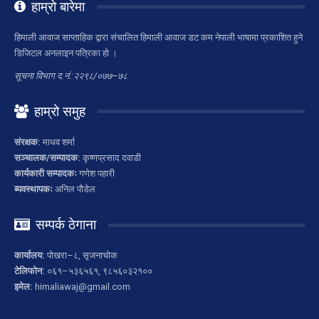
हाम्रो बारेमा
हिमाली आवाज साप्ताहिक द्वारा संचालित हिमाली आवाज डट कम नेपाली भाषामा प्रकाशित हुने
डिजिटल अनलाइन पत्रिका हो ।
सूचना विभाग द.नं.:२२९८/०७७–७८
हाम्रो समुह
संरक्षक:
माधव शर्मा
सञ्चालक/सम्पादक:
कृष्णप्रसाद दवाडी
कार्यकारी सम्पादकः
गणेश पहारी
ब्यवस्थापकः
अनिल पौडेल
सम्पर्क ठेगाना
कार्यालय:
पोखरा–८, सृजनाचोक
टेलिफोन:
०६१–५३६५६१, ९८५६०३२१००
इमेल:
himaliawaj@gmail.com