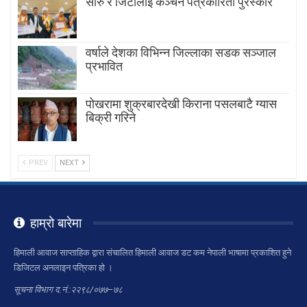
सारु र जिटीलाई कञ्चन पत्रकारिता पुरस्कार
वर्षाले देशका विभिन्न जिल्लाका सडक सञ्जाल
प्रभावित
पोखरामा शुक्रबारदेखी किराना पसलबाटै ग्यास
बिक्री गरिने
PREV
NEXT
हाम्रो बारेमा
हिमाली आवाज साप्ताहिक द्वारा संचालित हिमाली आवाज डट कम नेपाली भाषामा प्रकाशित हुने
डिजिटल अनलाइन पत्रिका हो ।
सूचना विभाग द.नं.:२२९८/०७७–७८