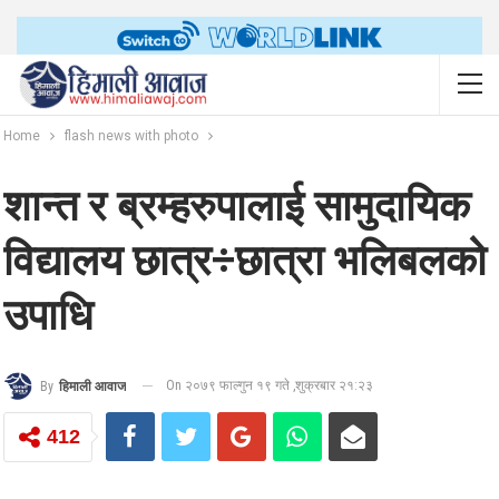
Home
flash news with photo
शान्त र ब्रम्हरुपालाई सामुदायिक
विद्यालय छात्र÷छात्रा भलिबलको
उपाधि
On २०७९ फाल्गुन १९ गते ,शुक्रबार २१:२३
By
हिमाली आवाज
412