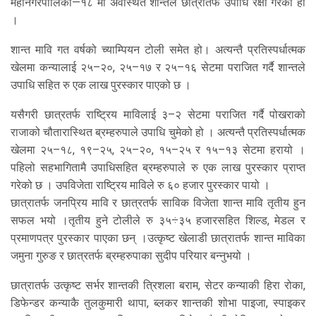
महानगरपालिका—१८ मा अवस्थित शान्तले छात्रातर्फ उपाधि रक्षा गरेको हो
।
शान्त मावि गत वर्षको च्याम्पियन टोली समेत हो। अत्यन्तै प्रतिस्पर्धात्मक
खेलमा कन्यालाई २५–२०, २५–१७ र २५–१६ सेटमा पराजित गर्दै शान्तले
उपाधि सहित रु एक लाख पुरस्कार पाएको छ ।
यसैगरी छात्रतर्फ राष्ट्रिय माविलाई ३–२ सेटमा पराजित गर्दै पोखराको
राजाको चौतारास्थित ब्रम्हरुपाले उपाधि चुमेको हो । अत्यन्तै प्रतिस्पर्धात्मक
खेलमा २५–१८, १९–२५, २५–२०, १५–२५ र १५–१३ सेटमा हरायो ।
पहिलो सहभागितामै उपाधिसहित ब्रम्हरुपाले रु एक लाख पुरस्कार प्राप्त
गरेको छ । उपविजेता राष्ट्रिय माविले रु ६० हजार पुरस्कार पायो ।
छात्रातर्फ जनप्रिय मावि र छात्रतर्फ साविक विजेता शान्त मावि तृतीय हुन
सफल भयो ।तृतीय हुने टोलीले रु ३५÷३५ हजारसहित शिल्ड, मेडल र
प्रमाणपत्र पुरस्कार पाएका छन् ।उत्कृष्ट खेलाडी छात्रातर्फ शान्त माविका
जमुना गुरुङ र छात्रतर्फ ब्रम्हरुपाका सुदीप परियार बन्नुभयो ।
छात्रातर्फ उत्कृष्ट सर्भर शान्तकी त्रिशला बराम, सेटर कन्याकी हिरा रोका,
डिफेन्डर कन्याकै तुलकुमारी थापा, ब्लकर शान्तकी शोभा पाइजा, स्पाइकर