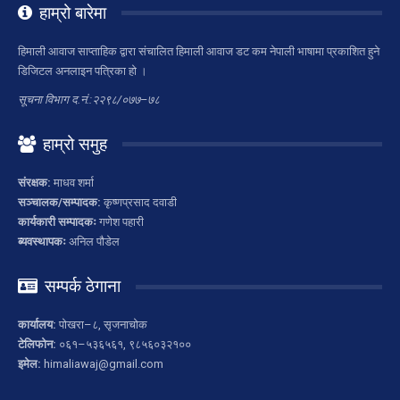
हाम्रो बारेमा
हिमाली आवाज साप्ताहिक द्वारा संचालित हिमाली आवाज डट कम नेपाली भाषामा प्रकाशित हुने
डिजिटल अनलाइन पत्रिका हो ।
सूचना विभाग द.नं.:२२९८/०७७–७८
हाम्रो समुह
संरक्षक:
माधव शर्मा
सञ्चालक/सम्पादक:
कृष्णप्रसाद दवाडी
कार्यकारी सम्पादकः
गणेश पहारी
ब्यवस्थापकः
अनिल पौडेल
सम्पर्क ठेगाना
कार्यालय:
पोखरा–८, सृजनाचोक
टेलिफोन:
०६१–५३६५६१, ९८५६०३२१००
इमेल:
himaliawaj@gmail.com