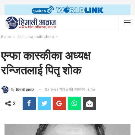
Home
flash news with photo
एन्फा कास्कीका अध्यक्ष
रन्जितलाई पितृ शोक
On २०७९ चैत्र ७ गते ,मंगलवार ०८:२७
By
हिमाली आवाज
2