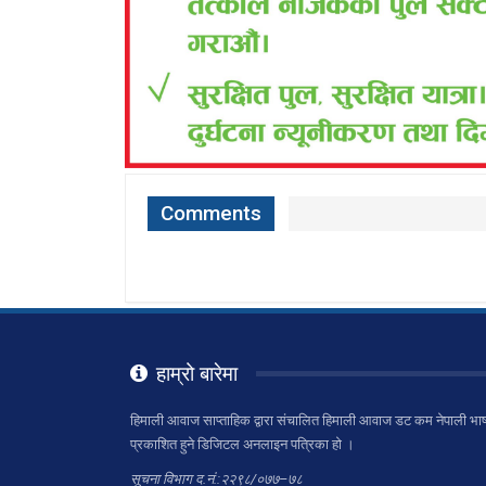
Comments
हाम्रो बारेमा
हिमाली आवाज साप्ताहिक द्वारा संचालित हिमाली आवाज डट कम नेपाली भाष
प्रकाशित हुने डिजिटल अनलाइन पत्रिका हो ।
सूचना विभाग द.नं.:२२९८/०७७–७८