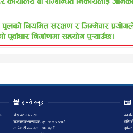
हाम्रो समुह
ामा
संरक्षक:
माधव शर्मा
कार्या
सञ्चालक/सम्पादक:
कृष्णप्रसाद दवाडी
टेलिफ
कार्यकारी सम्पादकः
गणेश पहारी
इमेल: