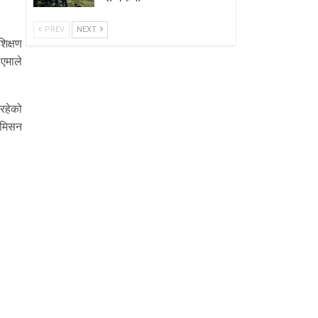
PREV
NEXT
िक्षण
 एमाले
 रहेको
े मिसन