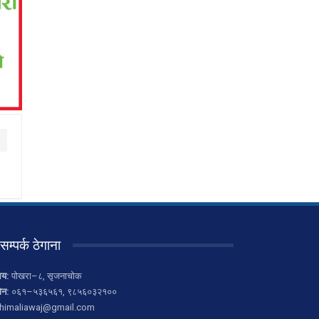
सम्पर्क ठेगाना
लय:
पोखरा–८, सृजनाचोक
ोन:
०६१–५३६५६१, ९८५६०३२१००
himaliawaj@gmail.com