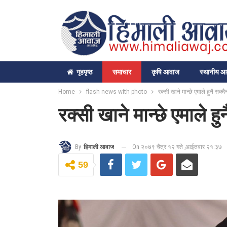
गृहपृष्‍ठ
समाचार
कृषि आवाज
स्थानीय 
Home
flash news with photo
रक्सी खाने मान्छे एमाले हुनै सक्द
रक्सी खाने मान्छे एमाले हु
On २०७९ चैत्र १२ गते ,आईतवार २१:३७
By
हिमाली आवाज
59