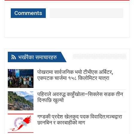
Comments
भर्खरैका समाचारहरु
पोखरामा सार्वजनिक भयो टीभीएस अर्बिटर,
एकपटक चार्जमा १५८ किलोमिटर यात्रा
पहिराले अवरुद्ध काहुँखोला–सिक्लेस सडक तीन
दिनपछि खुल्यो
गण्डकी प्रदेश खेलकुद पदक विवादित:मञ्चद्वारा
छानबिन र कारबाहीको माग