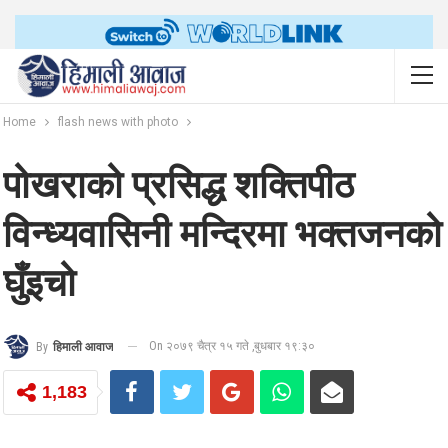
Home
flash news with photo
पोखराको प्रसिद्ध शक्तिपीठ
विन्ध्यवासिनी मन्दिरमा भक्तजनको
घुँइचो
On २०७९ चैत्र १५ गते ,बुधबार १९:३०
By
हिमाली आवाज
1,183