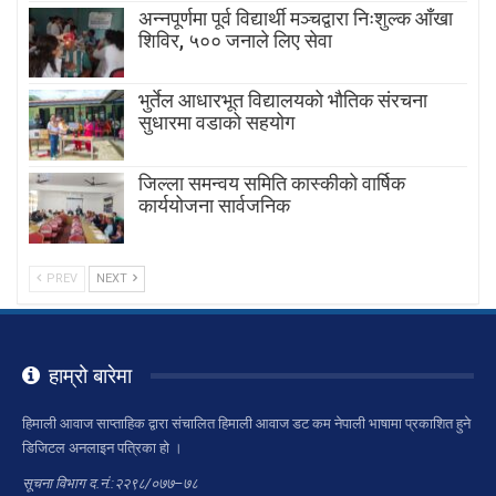
अन्नपूर्णमा पूर्व विद्यार्थी मञ्चद्वारा निःशुल्क आँखा
शिविर, ५०० जनाले लिए सेवा
भुर्तेल आधारभूत विद्यालयको भौतिक संरचना
सुधारमा वडाको सहयोग
जिल्ला समन्वय समिति कास्कीको वार्षिक
कार्ययोजना सार्वजनिक
PREV
NEXT
हाम्रो बारेमा
हिमाली आवाज साप्ताहिक द्वारा संचालित हिमाली आवाज डट कम नेपाली भाषामा प्रकाशित हुने
डिजिटल अनलाइन पत्रिका हो ।
सूचना विभाग द.नं.:२२९८/०७७–७८