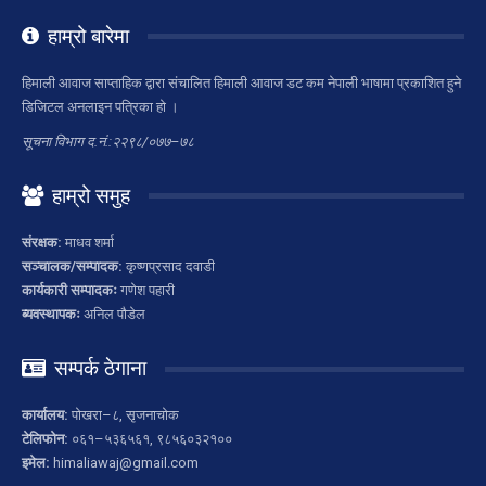
हाम्रो बारेमा
हिमाली आवाज साप्ताहिक द्वारा संचालित हिमाली आवाज डट कम नेपाली भाषामा प्रकाशित हुने
डिजिटल अनलाइन पत्रिका हो ।
सूचना विभाग द.नं.:२२९८/०७७–७८
हाम्रो समुह
संरक्षक:
माधव शर्मा
सञ्चालक/सम्पादक:
कृष्णप्रसाद दवाडी
कार्यकारी सम्पादकः
गणेश पहारी
ब्यवस्थापकः
अनिल पौडेल
सम्पर्क ठेगाना
कार्यालय:
पोखरा–८, सृजनाचोक
टेलिफोन:
०६१–५३६५६१, ९८५६०३२१००
इमेल:
himaliawaj@gmail.com