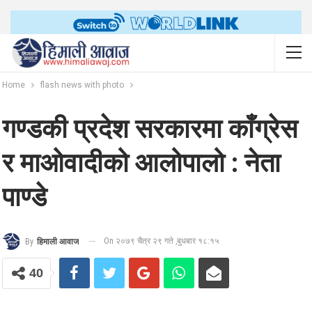
Home
flash news with photo
गण्डकी प्रदेश सरकारमा काँग्रेस
र माओवादीको आलोपालो : नेता
पाण्डे
On २०७९ चैत्र २९ गते ,बुधबार १८:१५
By
हिमाली आवाज
40