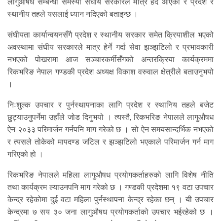
लागुऔषध सम्बन्धी समस्या संघीय सरकारले मात्र हेर्दै आएको र प्रदेश र
स्थानीय तहले यसलाई ध्यान नदिएको बताइन्छ ।
संघीयता कार्यान्वयनसँगै प्रदेश र स्थानीय सरकार समेत क्रियाशील भएको
अवस्थामा संघीय सरकारले मात्र हेर्ने गर्दा सेवा झञ्झटिलो र प्रभावकारी
नभएको पोखरामा आज सञ्चारकर्मीसँगको अन्तरक्रिया कार्यक्रममा
रिकभरिङ नेपाल गण्डकी प्रदेश अध्यक्ष विकाश वरुवाल क्षेत्रीले बताउनुभयो
।
निःशुल्क उपचार र पुर्नस्थापनाका लागि प्रदेश र स्थानिय तहले बजेट
छुट्याउनुपर्नेमा उहाँले जोड दिनुभयो । त्यस्तै, रिकभरिङ नेपालले लागुऔषध
ऐन २०३३ परिमार्जन गर्नपनि माग गरेको छ । सो ऐन समयसान्दर्भिक नभएको
र त्यसले तोकेको मापदण्ड जटिल र झञ्झटिलो भएकाले परिमार्जन गर्न माग
गरिएको हो ।
रिकभरिङ नेपालले महिला लागुऔषध प्रयोगकर्ताहरुको लागि विशेष नीति
तथा कार्यक्रम ल्याउनपनि माग गरेको छ । गण्डकी प्रदेशमा १९ वटा उपचार
केन्द्र रहेकोमा दुई वटा महिला पुर्नस्थापना केन्द्र रहेका छन् । यी उपचार
केन्द्रमा ७ सय ३० जना लागुऔषध प्रयोगकर्ताको उपचार भईरहेको छ ।