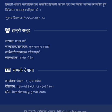
हिमाली आवाज साप्ताहिक द्वारा संचालित हिमाली आवाज डट कम नेपाली भाषामा प्रकाशित हुने
डिजिटल अनलाइन पत्रिका हो ।
सूचना विभाग द.नं.:२२९८/०७७–७८
हाम्रो समुह
संरक्षक:
माधव शर्मा
सञ्चालक/सम्पादक:
कृष्णप्रसाद दवाडी
कार्यकारी सम्पादकः
गणेश पहारी
ब्यवस्थापकः
अनिल पौडेल
सम्पर्क ठेगाना
कार्यालय:
पोखरा–८, सृजनाचोक
टेलिफोन:
०६१–५३६५६१, ९८५६०३२१००
इमेल:
himaliawaj@gmail.com
© 2026 - हिमाली आवाज. All Rights Reserved.