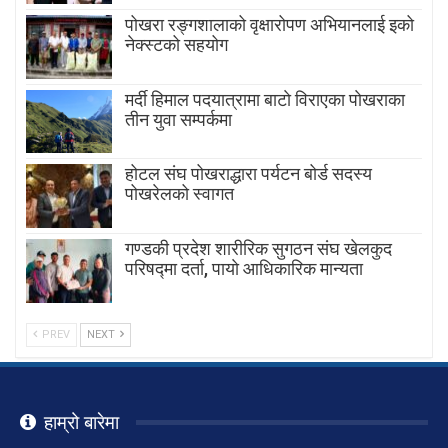
पोखरा रङ्गशालाको वृक्षारोपण अभियानलाई इको
नेक्स्टको सहयोग
मर्दी हिमाल पदयात्रामा बाटाे विराएका पाेखराका
तीन युवा सम्पर्कमा
होटल संघ पोखराद्धारा पर्यटन बोर्ड सदस्य
पोखरेलको स्वागत
गण्डकी प्रदेश शारीरिक सुगठन संघ खेलकुद
परिषद्मा दर्ता, पायाे आधिकारिक मान्यता
PREV
NEXT
हाम्रो बारेमा