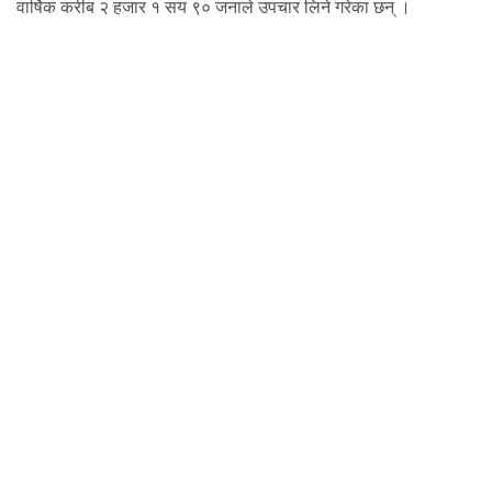
वार्षिक करीब २ हजार १ सय ९० जनाले उपचार लिने गरेका छन् ।