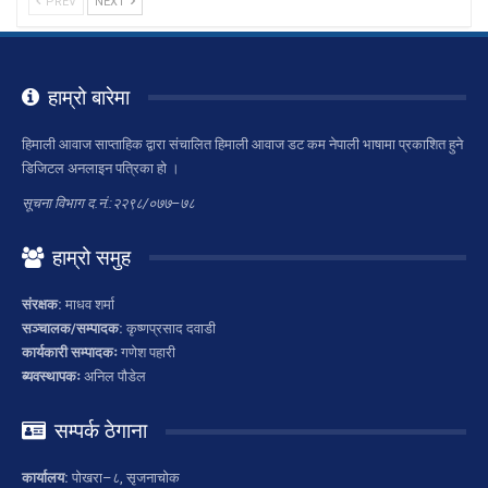
PREV
NEXT
हाम्रो बारेमा
हिमाली आवाज साप्ताहिक द्वारा संचालित हिमाली आवाज डट कम नेपाली भाषामा प्रकाशित हुने
डिजिटल अनलाइन पत्रिका हो ।
सूचना विभाग द.नं.:२२९८/०७७–७८
हाम्रो समुह
संरक्षक:
माधव शर्मा
सञ्चालक/सम्पादक:
कृष्णप्रसाद दवाडी
कार्यकारी सम्पादकः
गणेश पहारी
ब्यवस्थापकः
अनिल पौडेल
सम्पर्क ठेगाना
कार्यालय:
पोखरा–८, सृजनाचोक