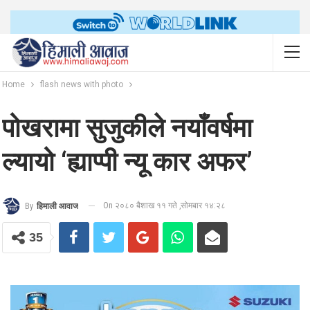
Home
flash news with photo
पोखरामा सुजुकीले नयाँवर्षमा
ल्यायो ‘ह्याप्पी न्यू कार अफर’
On २०८० बैशाख ११ गते ,सोमबार १४:२८
By
हिमाली आवाज
35