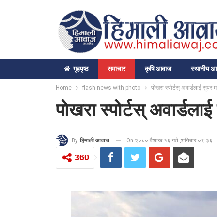
गृहपृष्‍ठ
समाचार
कृषि आवाज
स्थानीय 
Home
flash news with photo
पोखरा स्पोर्टस् अवार्डलाई सुपर 
पोखरा स्पोर्टस् अवार्डला
On २०८० बैशाख १६ गते ,शनिबार ०९:३६
By
हिमाली आवाज
360