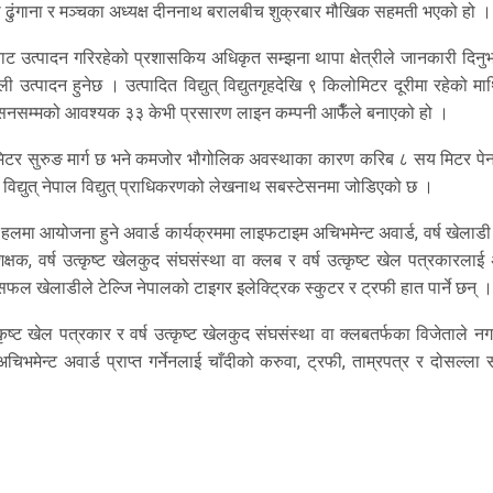
योती ढुंगाना र मञ्चका अध्यक्ष दीननाथ बरालबीच शुक्रबार मौखिक सहमती भएको हो ।
ावाट उत्पादन गरिरहेको प्रशासकिय अधिकृत सम्झना थापा क्षेत्रीले जानकारी दिन
्पादन हुनेछ । उत्पादित विद्युत् विद्युतगृहदेखि ९ किलोमिटर दूरीमा रहेको मा
टेसनसम्मको आवश्यक ३३ केभी प्रसारण लाइन कम्पनी आफैँले बनाएको हो ।
ोमिटर सुरुङ मार्ग छ भने कमजोर भौगोलिक अवस्थाका कारण करिब ८ सय मिटर पे
द्युत् नेपाल विद्युत् प्राधिकरणको लेखनाथ सबस्टेसनमा जोडिएको छ ।
लमा आयोजना हुने अवार्ड कार्यक्रममा लाइफटाइम अचिभमेन्ट अवार्ड, वर्ष खेलाडी 
शिक्षक, वर्ष उत्कृष्ट खेलकुद संघसंस्था वा क्लब र वर्ष उत्कृष्ट खेल पत्रकारलाई 
 सफल खेलाडीले टेल्जि नेपालको टाइगर इलेक्ट्रिक स्कुटर र ट्रफी हात पार्ने छन् ।
 उत्कृष्ट खेल पत्रकार र वर्ष उत्कृष्ट खेलकुद संघसंस्था वा क्लबतर्फका विजेताले 
ेन्ट अवार्ड प्राप्त गर्नेनलाई चाँदीको करुवा, ट्रफी, ताम्रपत्र र दोसल्ला 