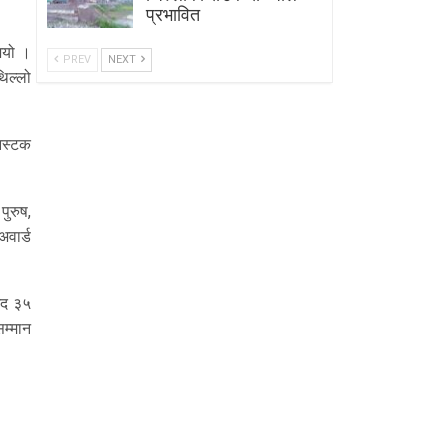
प्रभावित
ुभयो ।
PREV
NEXT
थिल्लो
नस्टक
पुरुष,
अवार्ड
नगद ३५
सम्मान