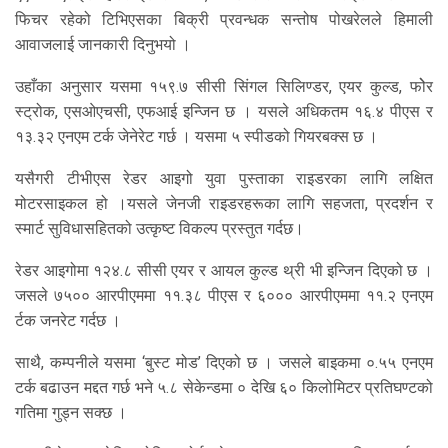
फिचर रहेको टिभिएसका बिक्री प्रवन्धक सन्तोष पोखरेलले हिमाली
आवाजलाई जानकारी दिनुभयो ।
उहाँका अनुसार यसमा १५९.७ सीसी सिंगल सिलिण्डर, एयर कुल्ड, फोेर
स्ट्रोक, एसओएचसी, एफआई इन्जिन छ । यसले अधिकतम १६.४ पीएस र
१३.३२ एनएम टर्क जेनेरेट गर्छ । यसमा ५ स्पीडको गियरबक्स छ ।
यसैगरी टीभीएस रेडर आइगो युवा पुस्ताका राइडरका लागि लक्षित
मोटरसाइकल हो ।यसले जेनजी राइडरहरूका लागि सहजता, प्रदर्शन र
स्मार्ट सुविधासहितको उत्कृष्ट विकल्प प्रस्तुत गर्दछ।
रेडर आइगोमा १२४.८ सीसी एयर र आयल कुल्ड थ्री भी इन्जिन दिएको छ ।
जसले ७५०० आरपीएममा ११.३८ पीएस र ६००० आरपीएममा ११.२ एनएम
र्टक जनरेट गर्दछ ।
साथै, कम्पनीले यसमा ‘बुस्ट मोड’ दिएको छ । जसले बाइकमा ०.५५ एनएम
टर्क बढाउन मद्दत गर्छ भने ५.८ सेकेन्डमा ० देखि ६० किलोमिटर प्रतिघण्टको
गतिमा गुड्न सक्छ ।