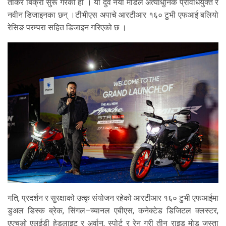
तोकेर बिक्री सुरू गरेको हो । यी दुवै नयाँ मोडल अत्याधुनिक प्रविधियुक्त र
नवीन डिजाइनका छन् ।टीभीएस अपाचे आरटीआर १६० टुभी एफआई बलियो
रेसिङ परम्परा सहित डिजाइन गरिएको छ ।
गति, प्रदर्शन र सुरक्षाको उत्कृ संयोजन रहेको आरटीआर १६० टुभी एफआईमा
डुअल डिस्क ब्रेक, सिंगल–च्यानल एबीएस, कनेक्टेड डिजिटल क्लस्टर,
एएचओ एलईडी हेडलाइट र अर्वान, स्पोर्ट र रेन गरी तीन राइड मोड जस्ता