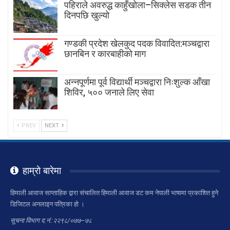
पहिराले अवरुद्ध काहुँखोला–सिक्लेस सडक तीन
दिनपछि खुल्यो
गण्डकी प्रदेश खेलकुद पदक विवादित:मञ्चद्वारा
छानबिन र कारबाहीको माग
अन्नपूर्णमा पूर्व विद्यार्थी मञ्चद्वारा निःशुल्क आँखा
शिविर, ५०० जनाले लिए सेवा
PREV
NEXT
हाम्रो बारेमा
हिमाली आवाज साप्ताहिक द्वारा संचालित हिमाली आवाज डट कम नेपाली भाषामा प्रकाशित हुने
डिजिटल अनलाइन पत्रिका हो ।
सूचना विभाग द.नं.:२२९८/०७७–७८