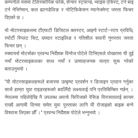
कम्पनीले यसमा टेलिस्कोपिक फोर्क, सेन्सर स्ट्यान्ड, भ्वाइस एसिस्ट, टर्न बाइ
टर्न नेभिगेसन, कल ह्यानडेलिङ र नोटिफिकेसन म्यानेजमेन्ट जस्ता फिचर
दिएको छ ।
यो मोटरसाइकलमा टीएफटी डिजिटल क्लस्टर, आइगो स्टार्ट–स्टप प्रविधि,
स्पोर्टी स्प्लिट सिट, दमदार स्टाइलिङ र गतिशील सवारी गुणस्तर जस्ता
फिचर छन् ।
स्क्वायर्स मोटर्सका प्रवन्ध निर्देशक विनोज पोटेले टिभिएसले पोखरामा यी दुई
नयाँ मोटरसाइकलका साथ नयाँ र उत्साहजनक यात्रा सुरू गरेको
बताउनुभयो ।
“यी मोटरसाइकलहरूले बजारमा उत्कृष्ट प्रदर्शन र डिजाइन प्रदान गर्नुका
साथै हाम्रा युवा राइडरहरूको बदलिँदो लक्ष्यलाई पनि प्रतिबिम्बित गर्छन् ।
नेपालमा पहिलेदेखि नै उपलब्ध अपाचे सिरिजको रेसिङ विरासतलाई कायम
राख्दै आगामी दिनमा समेत युवा पुस्ताका लागि यी रोजाइको बाइक बन्ने
विश्वास लिएका छौँ ।” प्रवन्ध निर्देशक पोटेले भन्नुभयो ।