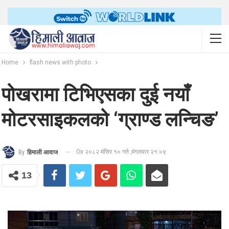
Home
flash news with photo
पोखरामा टिभिएसका दुई नयाँ
मोटरसाइकलको ‘ग्राण्ड लन्चिङ’
On २०८२ मंसिर १० गते ,मंगलवार २१:०४
By
हिमाली आवाज
13