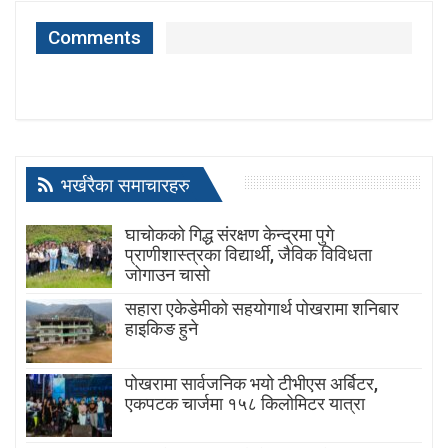
Comments
भर्खरैका समाचारहरु
घाचोकको गिद्ध संरक्षण केन्द्रमा पुगे
प्राणीशास्त्रका विद्यार्थी, जैविक विविधता
जोगाउन चासो
सहारा एकेडेमीको सहयोगार्थ पोखरामा शनिबार
हाइकिङ हुने
पोखरामा सार्वजनिक भयो टीभीएस अर्बिटर,
एकपटक चार्जमा १५८ किलोमिटर यात्रा