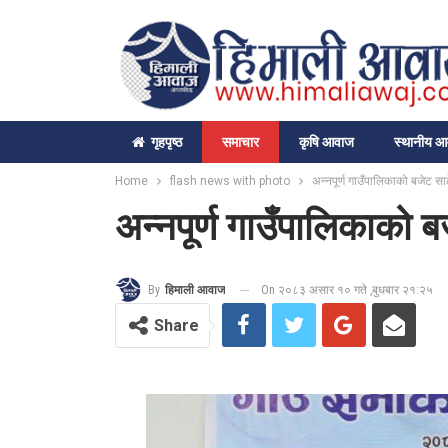
गृहपृष्‍ठ
समाचार
कृषि आवाज
स्थानीय 
Home
flash news with photo
अन्नपूर्ण गाउँपालिकाको बजेट साढ
अन्नपूर्ण गाउँपालिकाको ब
On २०८३ असार १० गते ,बुधबार २१:२५
By
हिमाली आवाज
Share