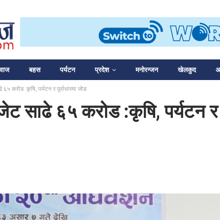
आवाज
बहस
पर्यटन
प्रदेश
मनोरन्जन
खेलकुद
अन
े ६५ करोड :कृषि, पर्यटन र पूर्वाधारमा जोड
जेट साढे ६५ करोड :कृषि, पर्यटन र 