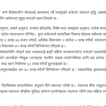
र’ भन्ने दीर्घकालीन सोचलाई आत्मसात् गर्दै ल्याइएको बजेटले उत्पादन वृद्धि, उद्य
नीय अर्थतन्त्र सुदृढ बनाउने लक्ष्य लिएको छ।
नुदान, सशर्त अनुदान, राजस्व बाँडफाँड, विशेष तथा समपूरक अनुदान, प्रदेश सर
स्रोत व्यवस्थापन गरिनेछ। कुल बजेटमध्ये सामाजिक विकास क्षेत्रमा सबैभन्दा 
रोड ६ लाख ४७ हजार रुपैयाँ, आर्थिक विकासमा २ करोड ५ लाख रुपैयाँ, वातावर
ागत विकासमा ७५ लाख रुपैयाँ विनियोजन गरिएको छ।
 लोकमार्गसँग जोड्ने तथा सडकलाई बाह्रै महिना सञ्चालनयोग्य बनाउने लक्ष्यसह
ले–तानचोक–भिचुक–लान्द्रुक ग्रामीण सडक स्तरोन्नतिका लागि एक करोड रुप
ि तथा भवन निर्माणमा ६० लाख रुपैयाँ छुट्याइएको छ।
र्त अनुदानबाहेक थप ७० लाख रुपैयाँ विनियोजन गरिएको छ। व्यवसायिक कृषकलाई द
बीमा प्रिमियममा शतप्रतिशत अनुदान दिने व्यवस्था गरेको छ। स्वास्थ्य बीमा अनुद
्द्रुक स्वास्थ्य चौकीमा सुविधा सम्पन्न प्रयोगशाला स्थापना गरिने तथा महिला स्व