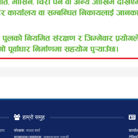
हाम्रो समुह
ामा
संरक्षक:
माधव शर्मा
कार्या
सञ्चालक/सम्पादक:
कृष्णप्रसाद दवाडी
टेलिफ