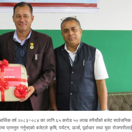
 आर्थिक वर्ष २०८३÷०८४ का लागि ६५ करोड ५० लाख रुपैयाँको बजेट सार्वजनिक 
प्रस्तुत गर्नुभएकाे बजेटले कृषि, पर्यटन, ऊर्जा, पूर्वाधार तथा युवा रोजगारीला