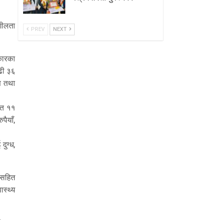
मशीलता
PREV
NEXT
कारका
बढी ३६
ण तथा
ित ११
ैयाँ,
ुग्ध,
ानसहित
ास्थ्य