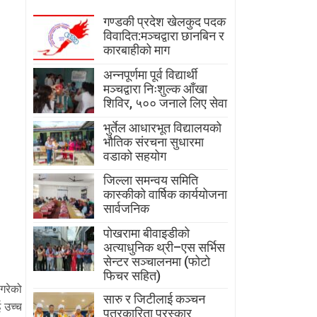
गण्डकी प्रदेश खेलकुद पदक
विवादित:मञ्चद्वारा छानबिन र
कारबाहीको माग
अन्नपूर्णमा पूर्व विद्यार्थी
मञ्चद्वारा निःशुल्क आँखा
शिविर, ५०० जनाले लिए सेवा
भुर्तेल आधारभूत विद्यालयको
भौतिक संरचना सुधारमा
वडाको सहयोग
जिल्ला समन्वय समिति
कास्कीको वार्षिक कार्ययोजना
सार्वजनिक
पोखरामा बीवाइडीको
अत्याधुनिक थ्री–एस सर्भिस
सेन्टर सञ्चालनमा (फोटो
फिचर सहित)
गरेको
सारु र जिटीलाई कञ्चन
ई उच्च
पत्रकारिता पुरस्कार