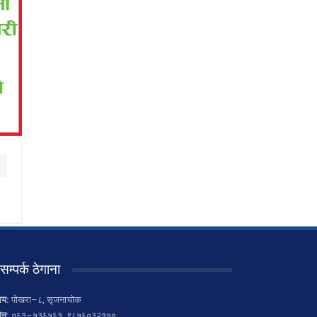
सम्पर्क ठेगाना
लय:
पोखरा–८, सृजनाचोक
ोन:
०६१–५३६५६१, ९८५६०३२१००