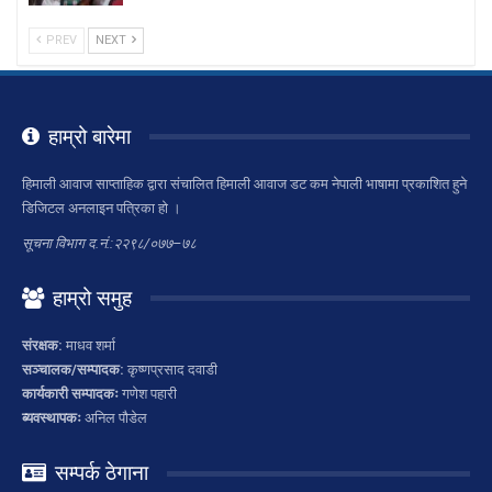
PREV
NEXT
हाम्रो बारेमा
हिमाली आवाज साप्ताहिक द्वारा संचालित हिमाली आवाज डट कम नेपाली भाषामा प्रकाशित हुने
डिजिटल अनलाइन पत्रिका हो ।
सूचना विभाग द.नं.:२२९८/०७७–७८
हाम्रो समुह
संरक्षक:
माधव शर्मा
सञ्चालक/सम्पादक:
कृष्णप्रसाद दवाडी
कार्यकारी सम्पादकः
गणेश पहारी
ब्यवस्थापकः
अनिल पौडेल
सम्पर्क ठेगाना