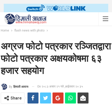
Home
flash news with photo
अग्रज फोटो पत्रकार रञ्जितद्वारा
फोटो पत्रकार अक्षयकोषमा ६३
हजार सहयोग
On २०८३ असार २१ गते ,आईतवार २०:३५
By
हिमाली आवाज
Share