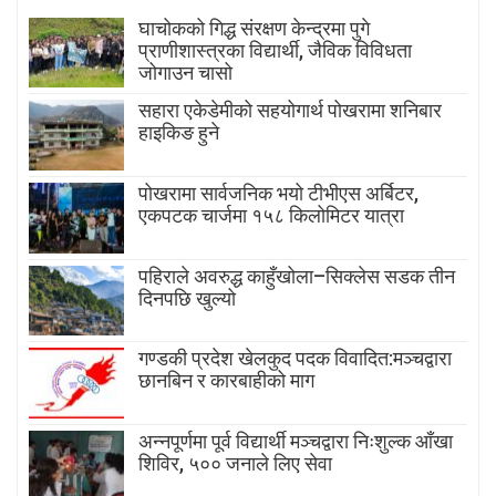
घाचोकको गिद्ध संरक्षण केन्द्रमा पुगे
प्राणीशास्त्रका विद्यार्थी, जैविक विविधता
जोगाउन चासो
सहारा एकेडेमीको सहयोगार्थ पोखरामा शनिबार
हाइकिङ हुने
पोखरामा सार्वजनिक भयो टीभीएस अर्बिटर,
एकपटक चार्जमा १५८ किलोमिटर यात्रा
पहिराले अवरुद्ध काहुँखोला–सिक्लेस सडक तीन
दिनपछि खुल्यो
गण्डकी प्रदेश खेलकुद पदक विवादित:मञ्चद्वारा
छानबिन र कारबाहीको माग
अन्नपूर्णमा पूर्व विद्यार्थी मञ्चद्वारा निःशुल्क आँखा
शिविर, ५०० जनाले लिए सेवा