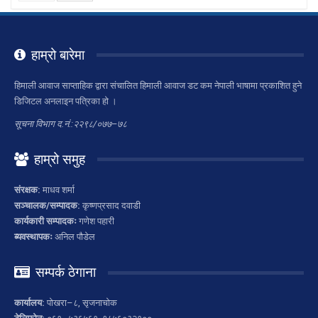
हाम्रो बारेमा
हिमाली आवाज साप्ताहिक द्वारा संचालित हिमाली आवाज डट कम नेपाली भाषामा प्रकाशित हुने
डिजिटल अनलाइन पत्रिका हो ।
सूचना विभाग द.नं.:२२९८/०७७–७८
हाम्रो समुह
संरक्षक:
माधव शर्मा
सञ्चालक/सम्पादक:
कृष्णप्रसाद दवाडी
कार्यकारी सम्पादकः
गणेश पहारी
ब्यवस्थापकः
अनिल पौडेल
सम्पर्क ठेगाना
कार्यालय:
पोखरा–८, सृजनाचोक