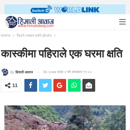
Home
flash news with photo
कास्कीमा पहिराले एक घरमा क्षति
On २०७७ भाद्र २ गते ,मंगलवार १९:००
By
हिमाली आवाज
11