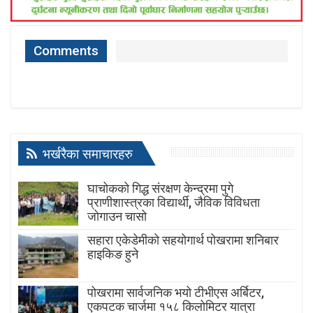
Comments
भर्खरैका समाचारहरु
घाचोकको गिद्ध संरक्षण केन्द्रमा पुगे
प्राणीशास्त्रका विद्यार्थी, जैविक विविधता
जोगाउन चासो
सहारा एकेडेमीको सहयोगार्थ पोखरामा शनिबार
हाइकिङ हुने
पोखरामा सार्वजनिक भयो टीभीएस अर्बिटर,
एकपटक चार्जमा १५८ किलोमिटर यात्रा