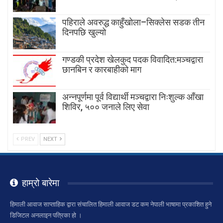
पहिराले अवरुद्ध काहुँखोला–सिक्लेस सडक तीन
दिनपछि खुल्यो
गण्डकी प्रदेश खेलकुद पदक विवादित:मञ्चद्वारा
छानबिन र कारबाहीको माग
अन्नपूर्णमा पूर्व विद्यार्थी मञ्चद्वारा निःशुल्क आँखा
शिविर, ५०० जनाले लिए सेवा
PREV
NEXT
हाम्रो बारेमा
हिमाली आवाज साप्ताहिक द्वारा संचालित हिमाली आवाज डट कम नेपाली भाषामा प्रकाशित हुने
डिजिटल अनलाइन पत्रिका हो ।