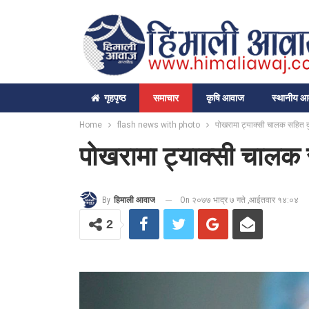
गृहपृष्‍ठ
समाचार
कृषि आवाज
स्थानीय 
Home
flash news with photo
पोखरामा ट्याक्सी चालक सहित द
पोखरामा ट्याक्सी चालक 
On २०७७ भाद्र ७ गते ,आईतवार १४:०४
By
हिमाली आवाज
2