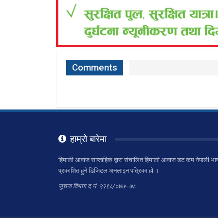
Comments
हाम्रो बारेमा
हिमाली आवाज साप्ताहिक द्वारा संचालित हिमाली आवाज डट कम नेपाली भाष
प्रकाशित हुने डिजिटल अनलाइन पत्रिका हो ।
सूचना विभाग द.नं.:२२९८/०७७–७८