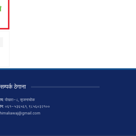
सम्पर्क ठेगाना
लय:
पोखरा–८, सृजनाचोक
ोन:
०६१–५३६५६१, ९८५६०३२१००
himaliawaj@gmail.com