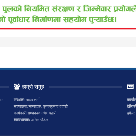
हाम्रो समुह
ामा
संरक्षक:
माधव शर्मा
कार्या
सञ्चालक/सम्पादक:
कृष्णप्रसाद दवाडी
टेलिफ
कार्यकारी सम्पादकः
गणेश पहारी
इमेल:
ब्यवस्थापकः
अनिल पौडेल