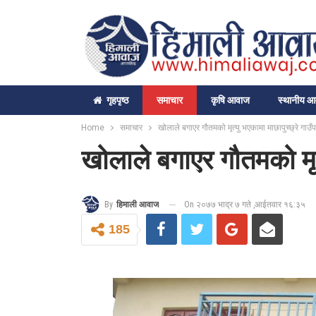
गृहपृष्‍ठ
समाचार
कृषि आवाज
स्थानीय 
Home
समाचार
खोलाले बगाएर गौतमको मृत्यु भएकामा माछापुच्छ्रे गाउँप
खोलाले बगाएर गौतमको मृत्
On २०७७ भाद्र ७ गते ,आईतवार १६:३५
By
हिमाली आवाज
185