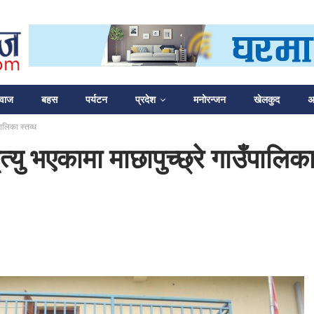
आवाज
बहस
पर्यटन
प्रदेश
मनोरन्जन
खेलकुद
अन
ालिका स्तव्ध
यु भएकामा माछापुच्छ्रे गाउँपालिका