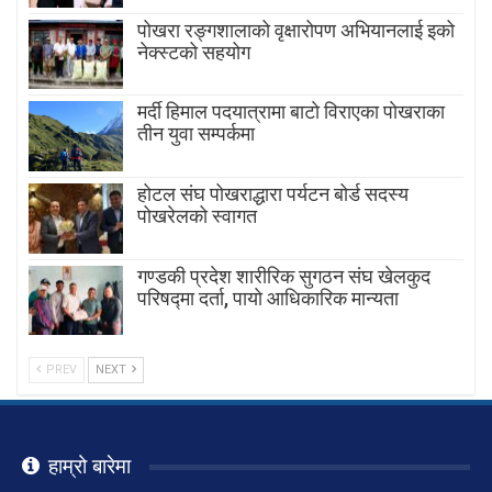
पोखरा रङ्गशालाको वृक्षारोपण अभियानलाई इको
नेक्स्टको सहयोग
मर्दी हिमाल पदयात्रामा बाटाे विराएका पाेखराका
तीन युवा सम्पर्कमा
होटल संघ पोखराद्धारा पर्यटन बोर्ड सदस्य
पोखरेलको स्वागत
गण्डकी प्रदेश शारीरिक सुगठन संघ खेलकुद
परिषद्मा दर्ता, पायाे आधिकारिक मान्यता
PREV
NEXT
हाम्रो बारेमा