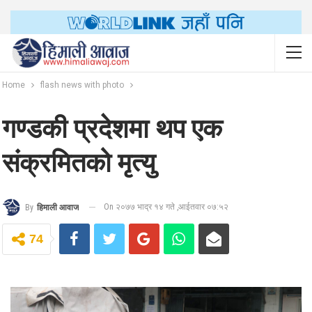
Home
flash news with photo
गण्डकी प्रदेशमा थप एक
संक्रमितको मृत्यु
On २०७७ भाद्र १४ गते ,आईतवार ०७:५२
By
हिमाली आवाज
74