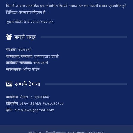
हिमाली आवाज साप्ताहिक द्वारा संचालित हिमाली आवाज डट कम नेपाली भाषामा प्रकाशित हुने
डिजिटल अनलाइन पत्रिका हो ।
सूचना विभाग द.नं.:२२९८/०७७–७८
हाम्रो समुह
संरक्षक:
माधव शर्मा
सञ्चालक/सम्पादक:
कृष्णप्रसाद दवाडी
कार्यकारी सम्पादकः
गणेश पहारी
ब्यवस्थापकः
अनिल पौडेल
सम्पर्क ठेगाना
कार्यालय:
पोखरा–८, सृजनाचोक
टेलिफोन:
०६१–५३६५६१, ९८५६०३२१००
इमेल:
himaliawaj@gmail.com