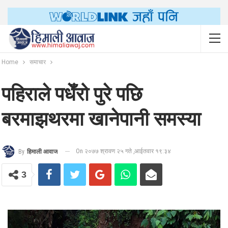
Home
समाचार
पहिराले पधेँरो पुरे पछि
बरमाझथरमा खानेपानी समस्या
On २०७७ श्रावण २५ गते ,आईतवार १९:३४
By
हिमाली आवाज
3