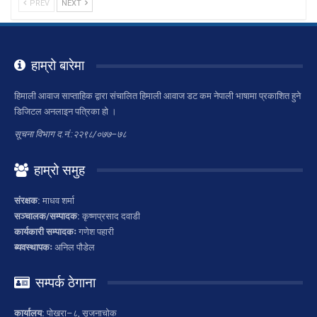
PREV
NEXT
हाम्रो बारेमा
हिमाली आवाज साप्ताहिक द्वारा संचालित हिमाली आवाज डट कम नेपाली भाषामा प्रकाशित हुने
डिजिटल अनलाइन पत्रिका हो ।
सूचना विभाग द.नं.:२२९८/०७७–७८
हाम्रो समुह
संरक्षक:
माधव शर्मा
सञ्चालक/सम्पादक:
कृष्णप्रसाद दवाडी
कार्यकारी सम्पादकः
गणेश पहारी
ब्यवस्थापकः
अनिल पौडेल
सम्पर्क ठेगाना
कार्यालय:
पोखरा–८, सृजनाचोक