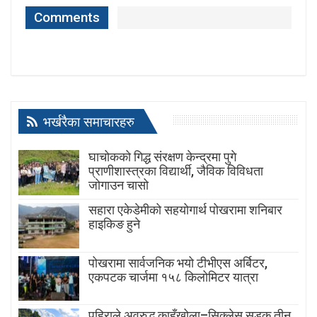
Comments
भर्खरैका समाचारहरु
घाचोकको गिद्ध संरक्षण केन्द्रमा पुगे
प्राणीशास्त्रका विद्यार्थी, जैविक विविधता
जोगाउन चासो
सहारा एकेडेमीको सहयोगार्थ पोखरामा शनिबार
हाइकिङ हुने
पोखरामा सार्वजनिक भयो टीभीएस अर्बिटर,
एकपटक चार्जमा १५८ किलोमिटर यात्रा
पहिराले अवरुद्ध काहुँखोला–सिक्लेस सडक तीन