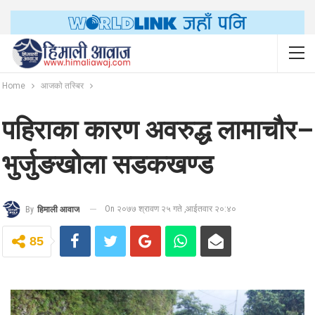
Home
आजको तस्बिर
पहिराका कारण अवरुद्ध लामाचौर–
भुर्जुङखोला सडकखण्ड
On २०७७ श्रावण २५ गते ,आईतवार २०:४०
By
हिमाली आवाज
85