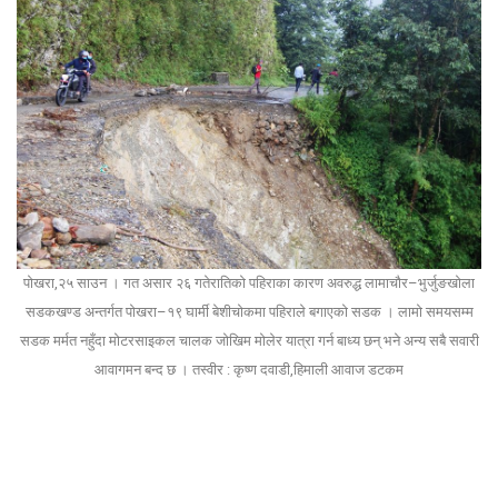
पोखरा,२५ साउन । गत असार २६ गतेरातिको पहिराका कारण अवरुद्ध लामाचौर–भुर्जुङखोला
सडकखण्ड अन्तर्गत पोखरा–१९ घार्मी बेशीचोकमा पहिराले बगाएको सडक । लामो समयसम्म
सडक मर्मत नहुँदा मोटरसाइकल चालक जोखिम मोलेर यात्रा गर्न बाध्य छन् भने अन्य सबै सवारी
आवागमन बन्द छ । तस्वीर : कृष्ण दवाडी,हिमाली आवाज डटकम