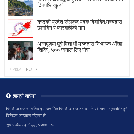
दिनपछि खुल्यो
गण्डकी प्रदेश खेलकुद पदक विवादित:मञ्चद्वारा
छानबिन र कारबाहीको माग
अन्नपूर्णमा पूर्व विद्यार्थी मञ्चद्वारा निःशुल्क आँखा
शिविर, ५०० जनाले लिए सेवा
PREV
NEXT
हाम्रो बारेमा
हिमाली आवाज साप्ताहिक द्वारा संचालित हिमाली आवाज डट कम नेपाली भाषामा प्रकाशित हुने
डिजिटल अनलाइन पत्रिका हो ।
सूचना विभाग द.नं.:२२९८/०७७–७८