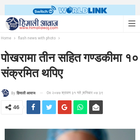
Home
flash news with photo
पोखरामा तीन सहित गण्डकीमा १०
संक्रमित थपिए
On २०७७ श्रावण ३१ गते ,शनिबार ०७:३९
By
हिमाली आवाज
46