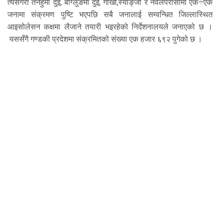
त्यसैगरी तनहुँमा दुर्ई, बाग्लुङमा दुई, गोर्खा,स्याङ्जा र नवलपरासीमा एक÷एक
जनामा संक्रमण पुष्टि भएपछि सबै जनालाई सम्वन्धित जिल्लास्थित
आइसोलेसन कक्षमा लैजाने तयारी भइरहेको निर्देशनालयले जनाएको छ ।
यससँगै गण्डकी प्रदेशमा संक्रमितको संख्या एक हजार ६९२ पुगेको छ ।