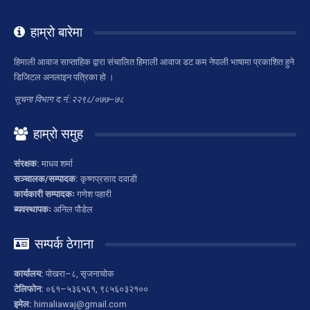
हाम्रो बारेमा
हिमाली आवाज साप्ताहिक द्वारा संचालित हिमाली आवाज डट कम नेपाली भाषामा प्रकाशित हुने
डिजिटल अनलाइन पत्रिका हो ।
सूचना विभाग द.नं.:२२९८/०७७–७८
हाम्रो समुह
संरक्षक:
माधव शर्मा
सञ्चालक/सम्पादक:
कृष्णप्रसाद दवाडी
कार्यकारी सम्पादकः
गणेश पहारी
ब्यवस्थापकः
अनिल पौडेल
सम्पर्क ठेगाना
कार्यालय:
पोखरा–८, सृजनाचोक
टेलिफोन:
०६१–५३६५६१, ९८५६०३२१००
इमेल:
himaliawaj@gmail.com