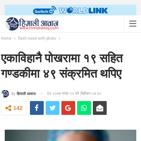
Home
flash news with photo
एकाविहानै पोखरामा १९ सहित
गण्डकीमा ४९ संक्रमित थपिए
On २०७७ भाद्र २५ गते ,बिहीबार ०७:३०
By
हिमाली आवाज
142