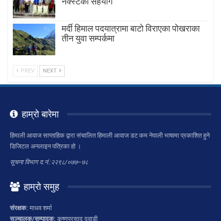
नेक्स्टको सहयोग
मर्दी हिमाल पदयात्रामा बाटाे विराएका पाेखराका
तीन युवा सम्पर्कमा
PREV
NEXT
हाम्रो बारेमा
हिमाली आवाज साप्ताहिक द्वारा संचालित हिमाली आवाज डट कम नेपाली भाषामा प्रकाशित हुने
डिजिटल अनलाइन पत्रिका हो ।
सूचना विभाग द.नं.:२२९८/०७७–७८
हाम्रो समुह
संरक्षक:
माधव शर्मा
सञ्चालक/सम्पादक:
कृष्णप्रसाद दवाडी