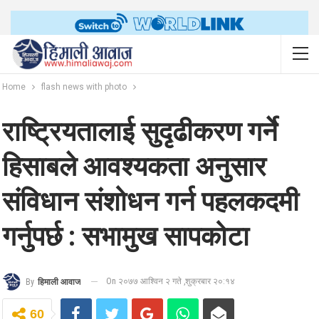
Home
flash news with photo
राष्ट्रियतालाई सुदृढीकरण गर्ने
हिसाबले आवश्यकता अनुसार
संविधान संशोधन गर्न पहलकदमी
गर्नुपर्छ : सभामुख सापकोटा
On २०७७ आश्विन २ गते ,शुक्रबार २०:१४
By
हिमाली आवाज
60