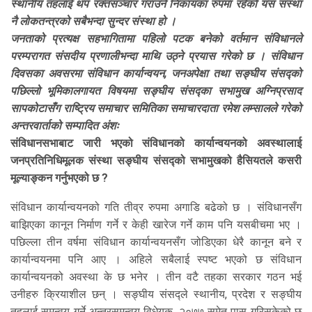
स्थानीय तहलाई थप रक्तसञ्चार गराउने निकायका रुपमा रहेको यस संस्था
नै लोकतन्त्रको सबैभन्दा सुन्दर संस्था हो ।
जनताको प्रत्यक्ष सहभागितामा पहिलो पटक बनेको वर्तमान संविधानले
परम्परागत संसदीय प्रणालीभन्दा माथि उठ्ने प्रयास गरेको छ । संविधान
दिवसका अवसरमा संविधान कार्यान्वयन, जनअपेक्षा तथा सङ्घीय संसद्को
पछिल्लो भूमिकालगायत विषयमा सङ्घीय संसद्का सभामुख अग्निप्रसाद
सापकोटासँग राष्ट्रिय समाचार समितिका समाचारदाता रमेश लम्सालले गरेको
अन्तरवार्ताको सम्पादित अंशः
संविधानसभाबाट जारी भएको संविधानको कार्यान्वयनको अवस्थालाई
जनप्रतिनिधिमूलक संस्था सङ्घीय संसद्को सभामुखको हैसियतले कसरी
मूल्याङ्कन गर्नुभएको छ ?
संविधान कार्यान्वयनको गति तीव्र रुपमा अगाडि बढेको छ । संविधानसँग
बाझिएका कानून निर्माण गर्ने र केही खारेज गर्ने काम पनि यसबीचमा भए ।
पछिल्ला तीन वर्षमा संविधान कार्यान्वयनसँग जोडिएका धेरै कानून बने र
कार्यान्वयनमा पनि आए । अहिले सबैलाई स्पष्ट भएको छ संविधान
कार्यान्वयनको अवस्था के छ भनेर । तीन वटै तहका सरकार गठन भई
उनीहरु क्रियाशील छन् । सङ्घीय संसद्ले स्थानीय, प्रदेश र सङ्घीय
तहलाई समन्वय गर्ने अन्तरसमन्वय विधेयक, २०७७ समेत पास गरिसकेको छ