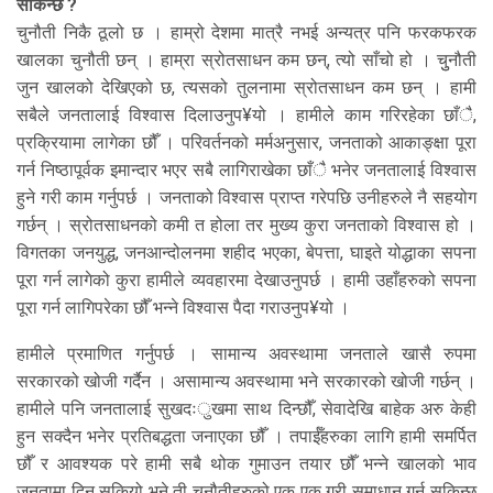
सकिन्छ ?
चुनौती निकै ठूलो छ । हाम्रो देशमा मात्रै नभई अन्यत्र पनि फरकफरक
खालका चुनौती छन् । हाम्रा स्रोतसाधन कम छन्, त्यो साँचो हो । चुुनौती
जुन खालको देखिएको छ, त्यसको तुलनामा स्रोतसाधन कम छन् । हामी
सबैले जनतालाई विश्वास दिलाउनुप¥यो । हामीले काम गरिरहेका छाँै,
प्रक्रियामा लागेका छौँ । परिवर्तनको मर्मअनुसार, जनताको आकाङ्क्षा पूरा
गर्न निष्ठापूर्वक इमान्दार भएर सबै लागिराखेका छाँै भनेर जनतालाई विश्वास
हुने गरी काम गर्नुपर्छ । जनताको विश्वास प्राप्त गरेपछि उनीहरुले नै सहयोग
गर्छन् । स्रोतसाधनको कमी त होला तर मुख्य कुरा जनताको विश्वास हो ।
विगतका जनयुद्ध, जनआन्दोलनमा शहीद भएका, बेपत्ता, घाइते योद्धाका सपना
पूरा गर्न लागेको कुरा हामीले व्यवहारमा देखाउनुपर्छ । हामी उहाँहरुको सपना
पूरा गर्न लागिपरेका छौँ भन्ने विश्वास पैदा गराउनुप¥यो ।
हामीले प्रमाणित गर्नुपर्छ । सामान्य अवस्थामा जनताले खासै रुपमा
सरकारको खोजी गर्दैन । असामान्य अवस्थामा भने सरकारको खोजी गर्छन् ।
हामीले पनि जनतालाई सुखदःुखमा साथ दिन्छौँ, सेवादेखि बाहेक अरु केही
हुन सक्दैन भनेर प्रतिबद्धता जनाएका छौँ । तपाईँहरुका लागि हामी समर्पित
छौँ र आवश्यक परे हामी सबै थोक गुमाउन तयार छौँ भन्ने खालको भाव
जनतामा दिन सकियो भने ती चुनौतीहरुको एक एक गरी समाधान गर्न सकिन्छ