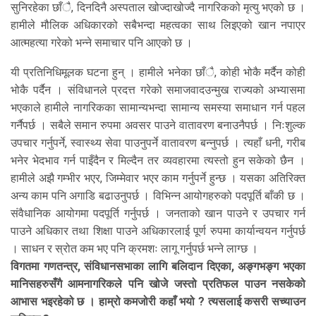
सुनिरहेका छाँै, दिनदिनै अस्पताल खोज्दाखोज्दै नागरिकको मृत्यु भएको छ ।
हामीले मौलिक अधिकारको सबैभन्दा महत्वका साथ लिइएको खान नपाएर
आत्महत्या गरेको भन्ने समाचार पनि आएको छ ।
यी प्रतिनिधिमूलक घटना हुन् । हामीले भनेका छाँै, कोही भोकै मर्दैन कोही
भोकै पर्दैन । संविधानले प्रदत्त गरेको समाजवादउन्मुख राज्यको अभ्यासमा
भएकाले हामीले नागरिकका सामान्यभन्दा सामान्य समस्या समाधान गर्न पहल
गर्नैपर्छ । सबैले समान रुपमा अवसर पाउने वातावरण बनाउनैपर्छ । निःशुल्क
उपचार गर्नुपर्ने, स्वास्थ्य सेवा पाउनुपर्ने वातावरण बन्नुपर्छ । त्यहाँ धनी, गरीब
भनेर भेदभाव गर्न पाइँदैन र मिल्दैन तर व्यवहारमा त्यस्तो हुन सकेको छैन ।
हामीले अझै गम्भीर भएर, जिम्मेवार भएर काम गर्नुपर्ने हुन्छ । यसका अतिरिक्त
अन्य काम पनि अगाडि बढाउनुपर्छ । विभिन्न आयोगहरुको पदपूर्ति बाँकी छ ।
संवैधानिक आयोगमा पदपूर्ति गर्नुपर्छ । जनताको खान पाउने र उपचार गर्न
पाउने अधिकार तथा शिक्षा पाउने अधिकारलाई पूर्ण रुपमा कार्यान्वयन गर्नुपर्छ
। साधन र स्रोत कम भए पनि क्रमशः लागू गर्नुपर्छ भन्ने लाग्छ ।
विगतमा गणतन्त्र, संविधानसभाका लागि बलिदान दिएका, अङ्गभङ्ग भएका
मानिसहरुसँगै आमनागरिकले पनि खोजे जस्तो प्रतिफल पाउन नसकेको
आभास भइरहेको छ । हाम्रो कमजोरी कहाँ भयो ? त्यसलाई कसरी सच्याउन