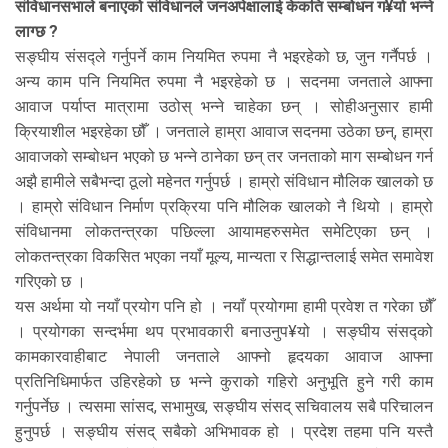
संविधानसभाले बनाएको संविधानले जनअपेक्षालाई केकति सम्बोधन ग¥यो भन्ने
लाग्छ ?
सङ्घीय संसद्ले गर्नुपर्ने काम नियमित रुपमा नै भइरहेको छ, जुन गर्नैपर्छ ।
अन्य काम पनि नियमित रुपमा नै भइरहेको छ । सदनमा जनताले आफ्ना
आवाज पर्याप्त मात्रामा उठोस् भन्ने चाहेका छन् । सोहीअनुसार हामी
क्रियाशील भइरहेका छौँ । जनताले हाम्रा आवाज सदनमा उठेका छन्, हाम्रा
आवाजको सम्बोधन भएको छ भन्ने ठानेका छन् तर जनताको माग सम्बोधन गर्न
अझै हामीले सबैभन्दा ठूलो महेनत गर्नुपर्छ । हाम्रो संविधान मौलिक खालको छ
। हाम्रो संविधान निर्माण प्रक्रिया पनि मौलिक खालको नै थियो । हाम्रो
संविधानमा लोकतन्त्रका पछिल्ला आयामहरुसमेत समेटिएका छन् ।
लोकतन्त्रका विकसित भएका नयाँ मूल्य, मान्यता र सिद्धान्तलाई समेत समावेश
गरिएको छ ।
यस अर्थमा यो नयाँ प्रयोग पनि हो । नयाँ प्रयोगमा हामी प्रवेश त गरेका छौँ
। प्रयोगका सन्दर्भमा थप प्रभावकारी बनाउनुप¥यो । सङ्घीय संसद्को
कामकारवाहीबाट नेपाली जनताले आफ्नो हृदयका आवाज आफ्ना
प्रतिनिधिमार्फत उहिरहेको छ भन्ने कुराको गहिरो अनुभूति हुने गरी काम
गर्नुपर्नेछ । त्यसमा सांसद, सभामुख, सङ्घीय संसद् सचिवालय सबै परिचालन
हुनुपर्छ । सङ्घीय संसद् सबैको अभिभावक हो । प्रदेश तहमा पनि यस्तै