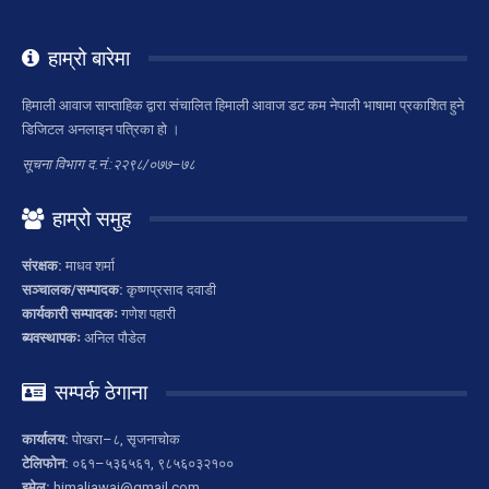
हाम्रो बारेमा
हिमाली आवाज साप्ताहिक द्वारा संचालित हिमाली आवाज डट कम नेपाली भाषामा प्रकाशित हुने
डिजिटल अनलाइन पत्रिका हो ।
सूचना विभाग द.नं.:२२९८/०७७–७८
हाम्रो समुह
संरक्षक:
माधव शर्मा
सञ्चालक/सम्पादक:
कृष्णप्रसाद दवाडी
कार्यकारी सम्पादकः
गणेश पहारी
ब्यवस्थापकः
अनिल पौडेल
सम्पर्क ठेगाना
कार्यालय:
पोखरा–८, सृजनाचोक
टेलिफोन:
०६१–५३६५६१, ९८५६०३२१००
इमेल:
himaliawaj@gmail.com