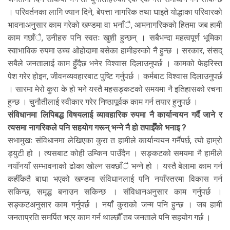
। परिवर्तनका लागि ज्यान दिने, बेपत्ता नागरिक तथा घाइते योद्धाका परिवारको
भावनाअनुसार काम गरेको खण्डमा वा भनाँै, आमनागरिकको हितमा जब हामी
काम गर्छाँै, उनीहरु पनि स्वतः खुशी हुन्छन् । सबैभन्दा महत्वपूर्ण भूमिका
स्वाभाविक रुपमा उच्च ओहोदामा बसेका हामीहरुको नै हुन्छ । सरकार, संसद्
सबैले जनतालाई काम हुँदैछ भनेर विश्वास दिलाउनुपर्छ । कामको फेहरिस्त
पेश गरेर होइन, जीवनव्यवहारबाट पुष्टि गर्नुपर्छ । कर्मबाट विश्वास दिलाउनुपर्छ
। सारमा मेरो कुरा के हो भने यस्तै महसङ्कटको समयमा नै इतिहासको रचना
हुन्छ । चुनौतीलाई स्वीकार गरेर निष्ठापूर्वक काम गर्न तयार हुनुपर्छ ।
संविधानमा लिपिबद्ध विषयलाई व्यावहारिक रुपमा नै कार्यान्वयन गर्दै जाने र
त्यसमा नागरिकले पनि सहयोग गरून् भन्ने नै हो तपाईँको भनाइ ?
सभामुखः संविधानमा लेखिएका कुरा त हामीले कार्यान्वयन गर्नैपर्छ, त्यो हाम्रो
ड्युटी हो । त्यसबाट कोही उम्किन पाउँदैन । सङ्कटको समयमा नै हामीले
नयाँनयाँ सम्भावनाको ढोका खोल्न सक्छाँै भन्ने हो । यस्तै बेलामा काम गर्न
कहीँकतै बाधा भएको खण्डमा संविधानलाई पनि नयाँस्तरमा विकास गर्न
सकिन्छ, समृद्ध बनाउन सकिन्छ । संंविधानअनुसार काम गर्नुपर्छ ।
सङ्कटअनुसार काम गर्नुपर्छ । नयाँ कुराको जन्म पनि हुन्छ । जब हामी
जनताप्रति समर्पित भएर काम गर्न थाल्छौँ तब जनताले पनि सहयोग गर्छ ।