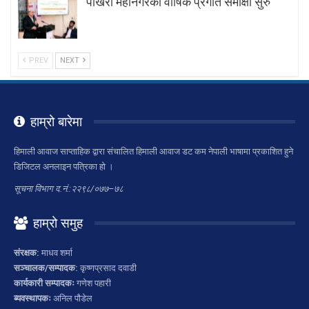
पोखरा महानगरको वार्षिक प्रगति समीक्षा सुरु
PREV
NEXT
हाम्रो बारेमा
हिमाली आवाज साप्ताहिक द्वारा संचालित हिमाली आवाज डट कम नेपाली भाषामा प्रकाशित हुने
डिजिटल अनलाइन पत्रिका हो ।
सूचना विभाग द.नं.:२२९८/०७७–७८
हाम्रो समुह
संरक्षक:
माधव शर्मा
सञ्चालक/सम्पादक:
कृष्णप्रसाद दवाडी
कार्यकारी सम्पादकः
गणेश पहारी
ब्यवस्थापकः
अनिल पौडेल