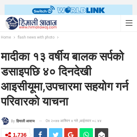
Home
flash news with photo
मादीका १३ वर्षीय बालक सर्पको
डसाइपछि ४० दिनदेखी
आइसीयूमा,उपचारमा सहयोग गर्न
परिवारको याचना
On २०७७ आश्विन ४ गते ,आईतवार ०८:४४
By
हिमाली आवाज
1,736