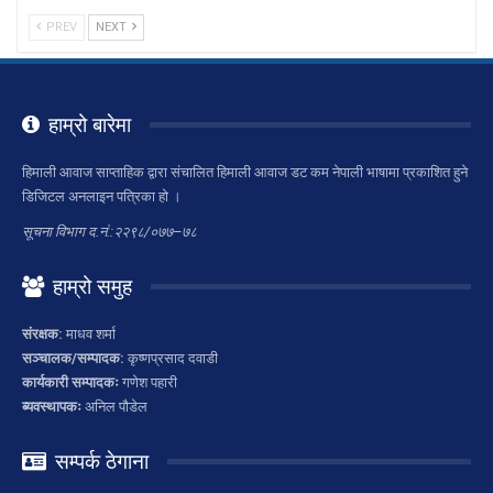
PREV
NEXT
हाम्रो बारेमा
हिमाली आवाज साप्ताहिक द्वारा संचालित हिमाली आवाज डट कम नेपाली भाषामा प्रकाशित हुने
डिजिटल अनलाइन पत्रिका हो ।
सूचना विभाग द.नं.:२२९८/०७७–७८
हाम्रो समुह
संरक्षक:
माधव शर्मा
सञ्चालक/सम्पादक:
कृष्णप्रसाद दवाडी
कार्यकारी सम्पादकः
गणेश पहारी
ब्यवस्थापकः
अनिल पौडेल
सम्पर्क ठेगाना