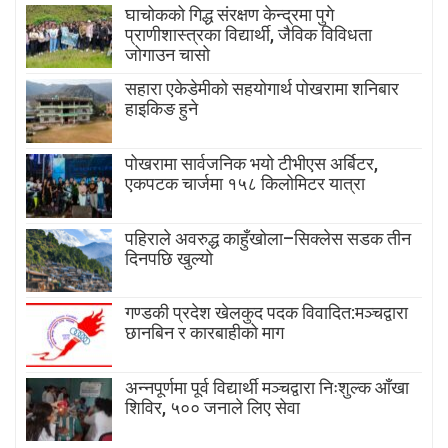
घाचोकको गिद्ध संरक्षण केन्द्रमा पुगे
प्राणीशास्त्रका विद्यार्थी, जैविक विविधता
जोगाउन चासो
सहारा एकेडेमीको सहयोगार्थ पोखरामा शनिबार
हाइकिङ हुने
पोखरामा सार्वजनिक भयो टीभीएस अर्बिटर,
एकपटक चार्जमा १५८ किलोमिटर यात्रा
पहिराले अवरुद्ध काहुँखोला–सिक्लेस सडक तीन
दिनपछि खुल्यो
गण्डकी प्रदेश खेलकुद पदक विवादित:मञ्चद्वारा
छानबिन र कारबाहीको माग
अन्नपूर्णमा पूर्व विद्यार्थी मञ्चद्वारा निःशुल्क आँखा
शिविर, ५०० जनाले लिए सेवा