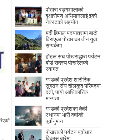
पोखरा रङ्गशालाको
वृक्षारोपण अभियानलाई इको
नेक्स्टको सहयोग
मर्दी हिमाल पदयात्रामा बाटाे
विराएका पाेखराका तीन युवा
सम्पर्कमा
होटल संघ पोखराद्धारा पर्यटन
बोर्ड सदस्य पोखरेलको
स्वागत
गण्डकी प्रदेश शारीरिक
सुगठन संघ खेलकुद परिषद्मा
दर्ता, पायाे आधिकारिक
मान्यता
गण्डकी प्रदेशका केही
स्थानमा भारी वर्षाको
गरिएको
पूर्वानुमान
पाेखराकाे पर्यटन पूर्वाधार
विकास बारेमा