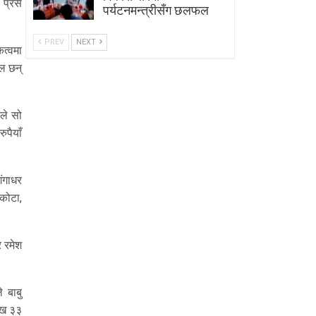
 पे्रस
पर्यटनमन्त्रीसँग छलफल
PREV
NEXT
कत्वमा
ेल छन्
रले सो
पैयाँ
गंगाधर
कोटा,
र रमेश
 बाबु
लाख ३३