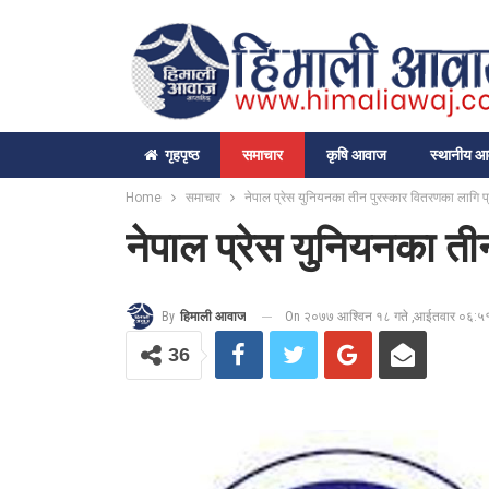
गृहपृष्‍ठ
समाचार
कृषि आवाज
स्थानीय 
Home
समाचार
नेपाल प्रेस युनियनका तीन पुरस्कार वितरणका लागि 
नेपाल प्रेस युनियनका त
On २०७७ आश्विन १८ गते ,आईतवार ०६:५
By
हिमाली आवाज
36