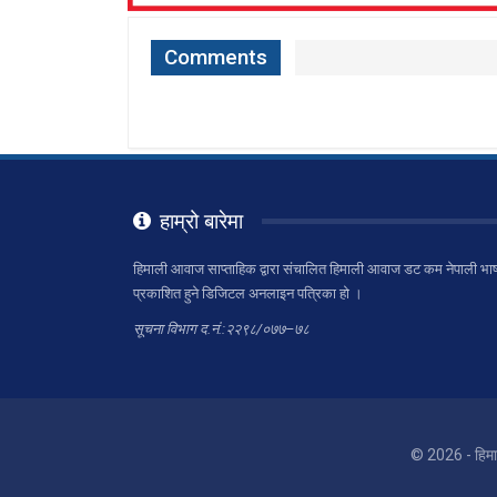
Comments
हाम्रो बारेमा
हिमाली आवाज साप्ताहिक द्वारा संचालित हिमाली आवाज डट कम नेपाली भाष
प्रकाशित हुने डिजिटल अनलाइन पत्रिका हो ।
सूचना विभाग द.नं.:२२९८/०७७–७८
© 2026 - हिम