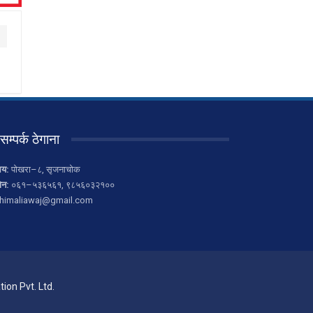
सम्पर्क ठेगाना
लय:
पोखरा–८, सृजनाचोक
ोन:
०६१–५३६५६१, ९८५६०३२१००
himaliawaj@gmail.com
ion Pvt. Ltd.