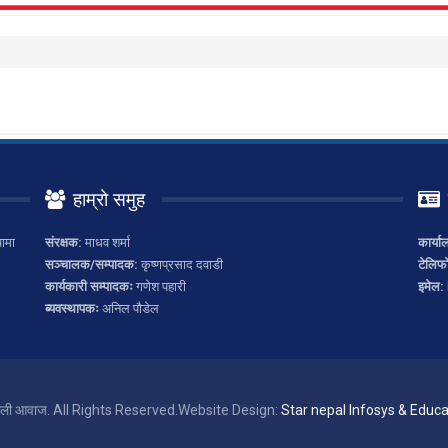
हाम्रो समुह
ामा
संरक्षक:
माधव शर्मा
कार्या
सञ्चालक/सम्पादक:
कृष्णप्रसाद दवाडी
टेलिफ
कार्यकारी सम्पादकः
गणेश पहारी
इमेल:
ब्यवस्थापकः
अनिल पौडेल
ाली आवाज. All Rights Reserved.
Website Design:
Star nepal Infosys & Educat