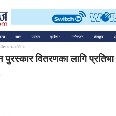
आवाज
बहस
पर्यटन
प्रदेश
मनोरन्जन
खेलकुद
अन
प्रतिभा छनोट समिति गठन
ीन पुरस्कार वितरणका लागि प्रति
१