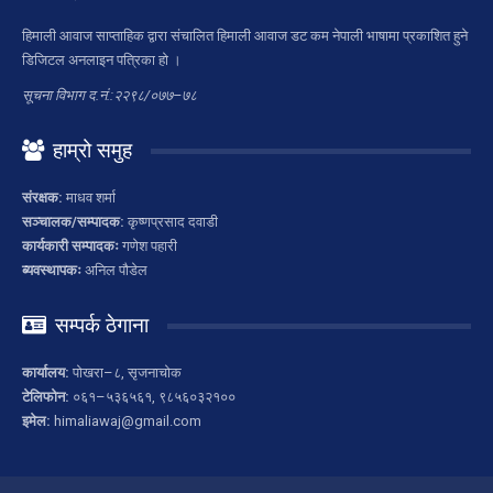
हिमाली आवाज साप्ताहिक द्वारा संचालित हिमाली आवाज डट कम नेपाली भाषामा प्रकाशित हुने
डिजिटल अनलाइन पत्रिका हो ।
सूचना विभाग द.नं.:२२९८/०७७–७८
हाम्रो समुह
संरक्षक:
माधव शर्मा
सञ्चालक/सम्पादक:
कृष्णप्रसाद दवाडी
कार्यकारी सम्पादकः
गणेश पहारी
ब्यवस्थापकः
अनिल पौडेल
सम्पर्क ठेगाना
कार्यालय:
पोखरा–८, सृजनाचोक
टेलिफोन:
०६१–५३६५६१, ९८५६०३२१००
इमेल:
himaliawaj@gmail.com