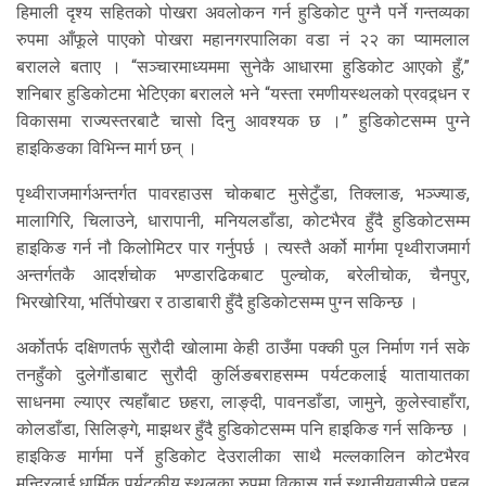
हिमाली दृश्य सहितको पोखरा अवलोकन गर्न हुडिकोट पुग्नै पर्ने गन्तव्यका
रुपमा आँफूले पाएको पोखरा महानगरपालिका वडा नं २२ का प्यामलाल
बरालले बताए । “सञ्चारमाध्यममा सुनेकै आधारमा हुडिकोट आएको हुँ,”
शनिबार हुडिकोटमा भेटिएका बरालले भने “यस्ता रमणीयस्थलको प्रवद्र्धन र
विकासमा राज्यस्तरबाटै चासो दिनु आवश्यक छ ।” हुडिकोटसम्म पुग्ने
हाइकिङका विभिन्न मार्ग छन् ।
पृथ्वीराजमार्गअन्तर्गत पावरहाउस चोकबाट मुसेटुँडा, तिक्लाङ, भञ्ज्याङ,
मालागिरि, चिलाउने, धारापानी, मनियलडाँडा, कोटभैरव हुँदै हुडिकोटसम्म
हाइकिङ गर्न नौ किलोमिटर पार गर्नुपर्छ । त्यस्तै अर्को मार्गमा पृथ्वीराजमार्ग
अन्तर्गतकै आदर्शचोक भण्डारढिकबाट पुल्चोक, बरेलीचोक, चैनपुर,
भिरखोरिया, भर्तिपोखरा र ठाडाबारी हुँदै हुडिकोटसम्म पुग्न सकिन्छ ।
अर्कोतर्फ दक्षिणतर्फ सुरौदी खोलामा केही ठाउँमा पक्की पुल निर्माण गर्न सके
तनहुँको दुलेगौंडाबाट सुरौदी कुर्लिङबराहसम्म पर्यटकलाई यातायातका
साधनमा ल्याएर त्यहाँबाट छहरा, लाङ्दी, पावनडाँडा, जामुने, कुलेस्वाहाँरा,
कोलडाँडा, सिलिङ्गे, माझथर हुँदै हुडिकोटसम्म पनि हाइकिङ गर्न सकिन्छ ।
हाइकिङ मार्गमा पर्ने हुडिकोट देउरालीका साथै मल्लकालिन कोटभैरव
मन्दिरलाई धार्मिक पर्यटकीय स्थलका रुपमा विकास गर्न स्थानीयवासीले पहल