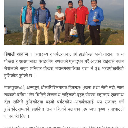
हिमाली आवाज ।
ʿस्वास्थ्य र पर्यटनका लागि हाइकिङʾ भन्ने नाराका साथ
पोखरा र आसपासका पर्यटकीय स्थलको प्रवद्र्धन गर्दै आएको हाइकर्स क्लब
नेपालको समूह शनिबार पोखरा महानगरपालिका वडा नं ३३ भरतपोखरीको
हुडिकोट पुगेको छ ।
माछापुच्छ«े, अन्नपूर्ण, धौलागिरिलगायत हिमशृङ््खला तथा सेती नदी, सात
तालको बगैँचा भनेर चिनिने लेखनाथ सहितको बृहत् पोखरा महानगर एकसाथ
देख्न सकिने हुडिकोटमा बढ्दो पर्यटकीय आकर्षणलाई थप उजागर गर्न
हुडिकोटसम्मको हाइकिङ तय गरिएको क्लबका उपाध्यक्ष कृष्ण रानाभाटले
जानकारी दिए ।