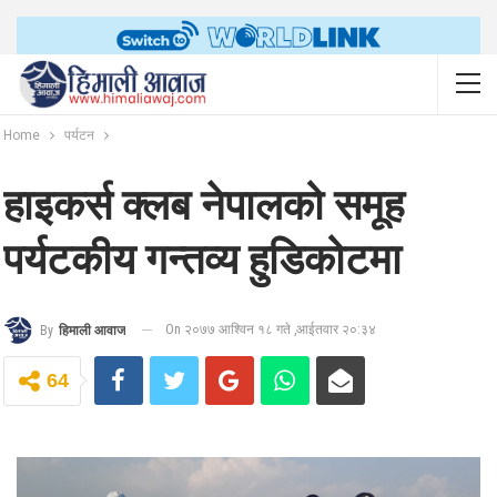
Home
पर्यटन
हाइकर्स क्लब नेपालको समूह
पर्यटकीय गन्तव्य हुडिकोटमा
On २०७७ आश्विन १८ गते ,आईतवार २०:३४
By
हिमाली आवाज
64