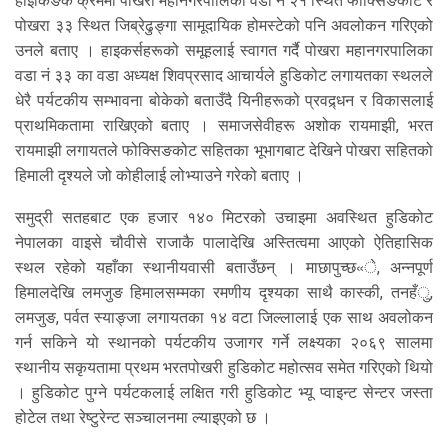
हाइकिङकै क्रममा पोखरा महानगरपालिका वडा नं २१ स्थित फोक्सिङकोट र
पोखरा ३३ स्थित जिब्रेढुङ्गा सामूदायिक होमस्टेको पनि अवलोकन गरिएको
उनले बताए । हाइकर्सहरूको समूहलाई स्वागत गर्दै पोखरा महानगरपालिका
वडा नं ३३ का वडा अध्यक्ष शिवप्रसाद आचार्यले हुडिकोट लगायतका स्थलले
धेरै पर्यटकीय सम्भावना बोकेको बताउँदै यिनीहरूको प्रवद्र्धन र विकासलाई
प्राथमिकतामा राखिएको बताए । समाजसेवीहरू अशोक रायमाझी, भरत
रायमाझी लगायतले फोक्सिङकोट सहितका भूभागबाट देखिने पोखरा सहितको
हिमाली दृश्यले जो कोहीलाई लोभ्याउने गरेको बताए ।
समुद्री सतहबाट एक हजार १४० मिटरको उचाइमा अवस्थित हुडिकोट
नेपालका वाइसे चौवीसे राजाकै पालादेखि अस्तित्वमा आएको ऐतिहासिक
स्थल रहेको यहाँका स्थानीयवासी बताउँछन् । माछापुच्छ«े, अन्नपूर्ण
हिमालदेखि लमजुङ हिमालसम्मका रमणीय दृश्यका साथै कास्की, तनहँु,
लमजुङ, पर्वत स्याङ्जा लगायतका १४ वटा जिल्लालाई एक साथ अवलोकन
गर्न सकिने यो स्थानको पर्यटकीय उजागर गर्ने लक्ष्यका २०६९ सालमा
स्थानीय सकृयतामा प्रथम भरतपोखरी हुडिकोट महोत्सव समेत गरिएको थियो
। हुडिकोट पुग्ने पर्यटकलाई लक्षित गरी हुडिकोट भ्यू प्वाइन्ट सेन्टर जस्ता
होटेल तथा रेष्टुरेन्ट सञ्चालनमा ल्याइएको छ ।