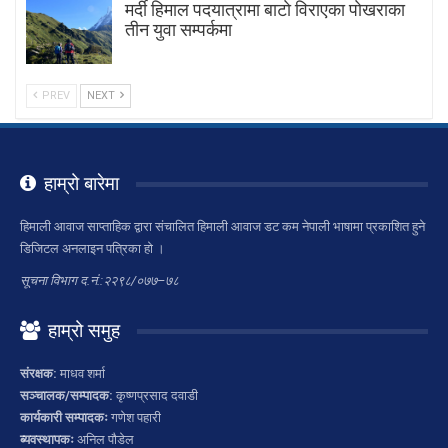
मर्दी हिमाल पदयात्रामा बाटाे विराएका पाेखराका
तीन युवा सम्पर्कमा
PREV
NEXT
हाम्रो बारेमा
हिमाली आवाज साप्ताहिक द्वारा संचालित हिमाली आवाज डट कम नेपाली भाषामा प्रकाशित हुने
डिजिटल अनलाइन पत्रिका हो ।
सूचना विभाग द.नं.:२२९८/०७७–७८
हाम्रो समुह
संरक्षक:
माधव शर्मा
सञ्चालक/सम्पादक:
कृष्णप्रसाद दवाडी
कार्यकारी सम्पादकः
गणेश पहारी
ब्यवस्थापकः
अनिल पौडेल