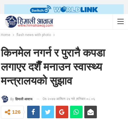
Home
flash news with photo
किनमेल नगर्न र पुरानै कपडा
लगाएर दशैँ मनाउन स्वास्थ्य
मन्त्रालयको सुझाव
On २०७७ आश्विन २४ गते ,शनिबार ०८:०६
By
हिमाली आवाज
126