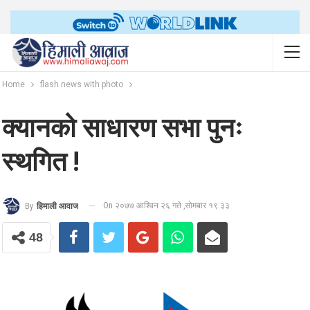
Home
flash news with photo
क्यानको साधारण सभा पुनः
स्थगित !
On २०७७ आश्विन २६ गते ,सोमबार १९:३३
By
हिमाली आवाज
48