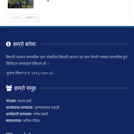
PREV
NEXT
हाम्रो बारेमा
हिमाली आवाज साप्ताहिक द्वारा संचालित हिमाली आवाज डट कम नेपाली भाषामा प्रकाशित हुने
डिजिटल अनलाइन पत्रिका हो ।
सूचना विभाग द.नं.:२२९८/०७७–७८
हाम्रो समुह
संरक्षक:
माधव शर्मा
सञ्चालक/सम्पादक:
कृष्णप्रसाद दवाडी
कार्यकारी सम्पादकः
गणेश पहारी
ब्यवस्थापकः
अनिल पौडेल