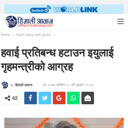
Home
flash news with photo
हवाई प्रतिबन्ध हटाउन इयुलाई
गृहमन्त्रीको आग्रह
On २०७७ आश्विन २८ गते ,बुधबार २१:३०
By
हिमाली आवाज
42