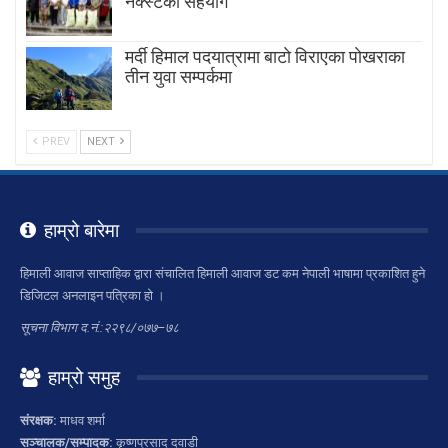
नेक्स्टको सहयोग
मर्दी हिमाल पदयात्रामा बाटाे विराएका पाेखराका
तीन युवा सम्पर्कमा
PREV
NEXT
हाम्रो बारेमा
हिमाली आवाज साप्ताहिक द्वारा संचालित हिमाली आवाज डट कम नेपाली भाषामा प्रकाशित हुने
डिजिटल अनलाइन पत्रिका हो ।
सूचना विभाग द.नं.:२२९८/०७७–७८
हाम्रो समुह
संरक्षक:
माधव शर्मा
सञ्चालक/सम्पादक:
कृष्णप्रसाद दवाडी