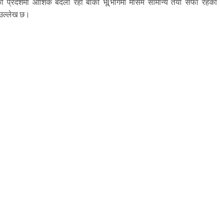
्डकी प्रदेशमा आशिक बदली रही बाँकी भू(भागमा मौसम सामान्य तया सफा रहेको
ा उल्लेख छ।