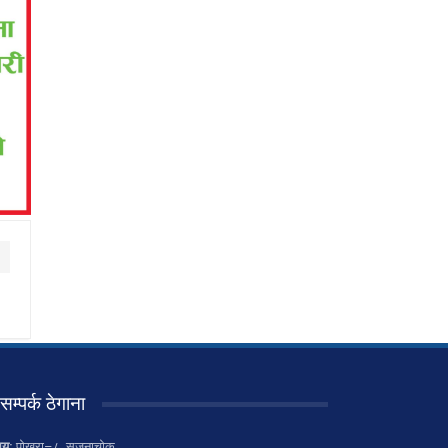
सम्पर्क ठेगाना
लय:
पोखरा–८, सृजनाचोक