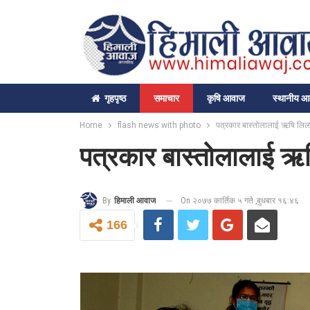
गृहपृष्‍ठ
समाचार
कृषि आवाज
स्थानीय 
Home
flash news with photo
पत्रकार बास्तोलालाई ऋषि लिला
पत्रकार बास्तोलालाई ऋष
On २०७७ कार्तिक ५ गते ,बुधबार १६:४६
By
हिमाली आवाज
166