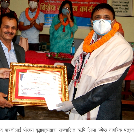
बास्तोलाई पोखरा बृद्धाश्रमद्वारा सञ्चालित ऋषि लिला ज्येष्ठ नागरिक पत्रक