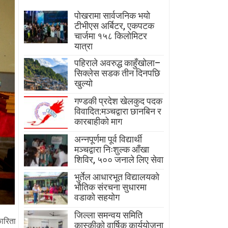
पोखरामा सार्वजनिक भयो
टीभीएस अर्बिटर, एकपटक
चार्जमा १५८ किलोमिटर
यात्रा
पहिराले अवरुद्ध काहुँखोला–
सिक्लेस सडक तीन दिनपछि
खुल्यो
गण्डकी प्रदेश खेलकुद पदक
विवादित:मञ्चद्वारा छानबिन र
कारबाहीको माग
अन्नपूर्णमा पूर्व विद्यार्थी
मञ्चद्वारा निःशुल्क आँखा
शिविर, ५०० जनाले लिए सेवा
भुर्तेल आधारभूत विद्यालयको
भौतिक संरचना सुधारमा
वडाको सहयोग
जिल्ला समन्वय समिति
ारिता
कास्कीको वार्षिक कार्ययोजना