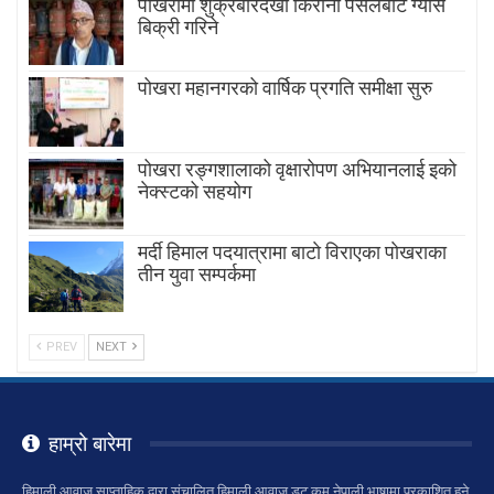
पोखरामा शुक्रबारदेखी किराना पसलबाटै ग्यास
बिक्री गरिने
पोखरा महानगरको वार्षिक प्रगति समीक्षा सुरु
पोखरा रङ्गशालाको वृक्षारोपण अभियानलाई इको
नेक्स्टको सहयोग
मर्दी हिमाल पदयात्रामा बाटाे विराएका पाेखराका
तीन युवा सम्पर्कमा
PREV
NEXT
हाम्रो बारेमा
हिमाली आवाज साप्ताहिक द्वारा संचालित हिमाली आवाज डट कम नेपाली भाषामा प्रकाशित हुने