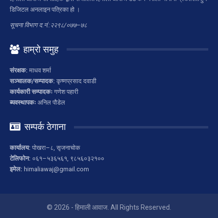
डिजिटल अनलाइन पत्रिका हो ।
सूचना विभाग द.नं.:२२९८/०७७–७८
हाम्रो समुह
संरक्षक:
माधव शर्मा
सञ्चालक/सम्पादक:
कृष्णप्रसाद दवाडी
कार्यकारी सम्पादकः
गणेश पहारी
ब्यवस्थापकः
अनिल पौडेल
सम्पर्क ठेगाना
कार्यालय:
पोखरा–८, सृजनाचोक
टेलिफोन:
०६१–५३६५६१, ९८५६०३२१००
इमेल:
himaliawaj@gmail.com
© 2026 - हिमाली आवाज. All Rights Reserved.